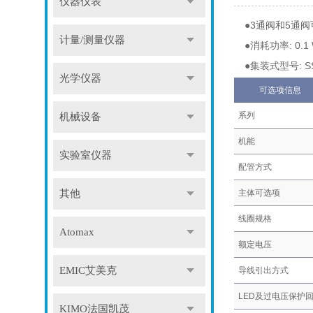
仪器仪表
●3通阀和5通
计量/测量仪器
●消耗功率: 0.1
●集装式型号: SS
光学仪器
可选项信息
系列
机械设备
机能
实验室仪器
配管方式
其他
主体可选项
线圈规格
Atomax
额定电压
EMIC艾美克
导线引出方式
LED及过电压保护
KIMO法国凯茂