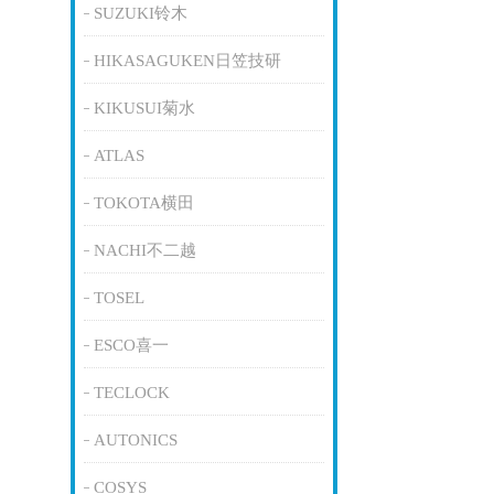
SUZUKI铃木
HIKASAGUKEN日笠技研
KIKUSUI菊水
ATLAS
TOKOTA横田
NACHI不二越
TOSEL
ESCO喜一
TECLOCK
AUTONICS
COSYS