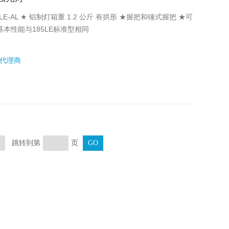
E-AL ★ 铝制灯箱重 1.2 公斤 有拱形 ★握把和锤式握把 ★可
本性能与185LE标准型相同
代理商
跳转到第
页
页