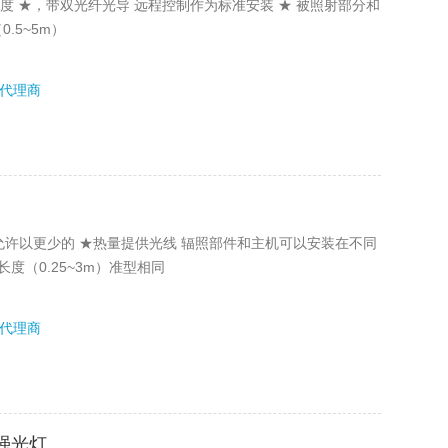
 超高照度 ★，带双光纤光导 远程控制作为标准安装 ★ 被照射部分和
.5~5m）
代理商
纤光导允许以更少的 ★热量提供光线 辐照部件和主机可以安装在不同
度（0.25~3m）准型相同
代理商
D强光灯