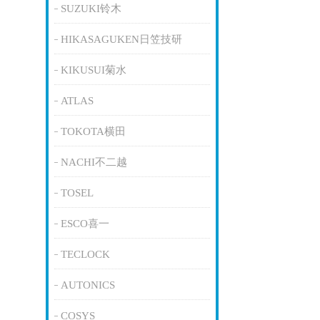
SUZUKI铃木
HIKASAGUKEN日笠技研
KIKUSUI菊水
ATLAS
TOKOTA横田
NACHI不二越
TOSEL
ESCO喜一
TECLOCK
AUTONICS
COSYS