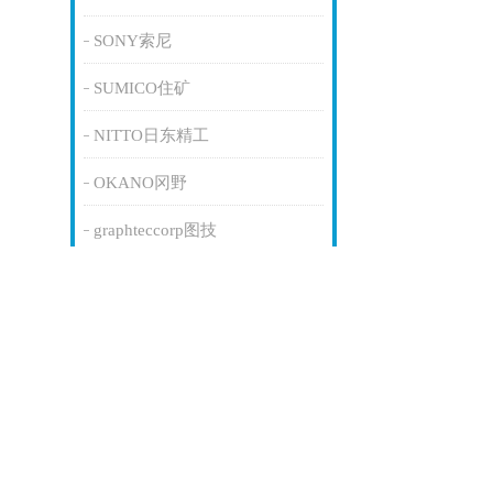
SONY索尼
SUMICO住矿
NITTO日东精工
OKANO冈野
graphteccorp图技
NITTO日东工业
KONSEI近藤制造所
SICK德国西克
ABB
东方马达