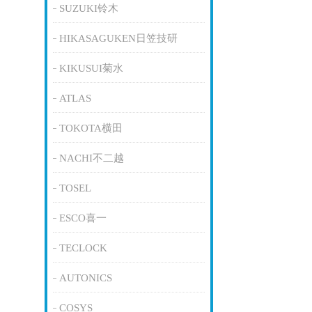
SUZUKI铃木
HIKASAGUKEN日笠技研
KIKUSUI菊水
ATLAS
TOKOTA横田
NACHI不二越
TOSEL
ESCO喜一
TECLOCK
AUTONICS
COSYS