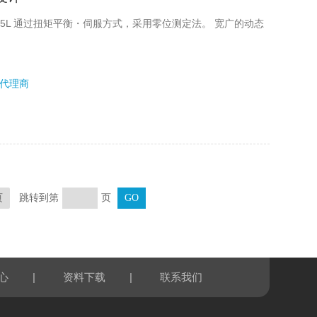
E-35L 通过扭矩平衡・伺服方式，采用零位测定法。 宽广的动态
代理商
跳转到第
页
页
|
|
心
资料下载
联系我们