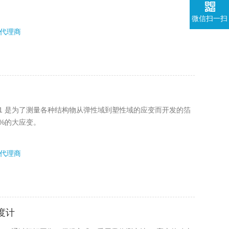
微信扫一扫
代理商
20-C1 是为了测量各种结构物从弹性域到塑性域的应变而开发的箔
5%的大应变。
代理商
粘度计