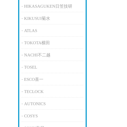
HIKASAGUKEN日笠技研
KIKUSUI菊水
ATLAS
TOKOTA横田
NACHI不二越
TOSEL
ESCO喜一
TECLOCK
AUTONICS
COSYS