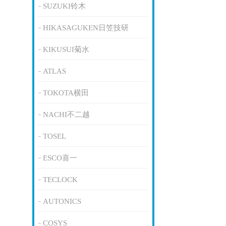
SUZUKI铃木
HIKASAGUKEN日笠技研
KIKUSUI菊水
ATLAS
TOKOTA横田
NACHI不二越
TOSEL
ESCO喜一
TECLOCK
AUTONICS
COSYS