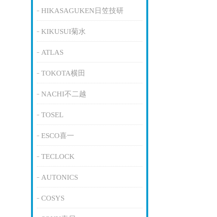
HIKASAGUKEN日笠技研
KIKUSUI菊水
ATLAS
TOKOTA横田
NACHI不二越
TOSEL
ESCO喜一
TECLOCK
AUTONICS
COSYS