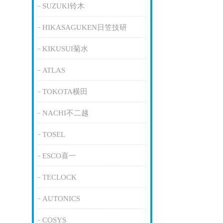
SUZUKI铃木
HIKASAGUKEN日笠技研
KIKUSUI菊水
ATLAS
TOKOTA横田
NACHI不二越
TOSEL
ESCO喜一
TECLOCK
AUTONICS
COSYS