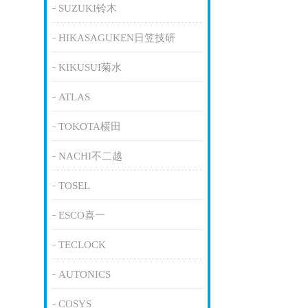
SUZUKI铃木
HIKASAGUKEN日笠技研
KIKUSUI菊水
ATLAS
TOKOTA横田
NACHI不二越
TOSEL
ESCO喜一
TECLOCK
AUTONICS
COSYS