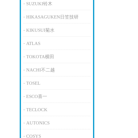
SUZUKI铃木
HIKASAGUKEN日笠技研
KIKUSUI菊水
ATLAS
TOKOTA横田
NACHI不二越
TOSEL
ESCO喜一
TECLOCK
AUTONICS
COSYS