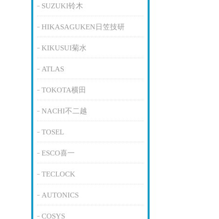
SUZUKI铃木
HIKASAGUKEN日笠技研
KIKUSUI菊水
ATLAS
TOKOTA横田
NACHI不二越
TOSEL
ESCO喜一
TECLOCK
AUTONICS
COSYS