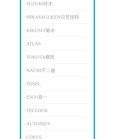
SUZUKI铃木
HIKASAGUKEN日笠技研
KIKUSUI菊水
ATLAS
TOKOTA横田
NACHI不二越
TOSEL
ESCO喜一
TECLOCK
AUTONICS
COSYS