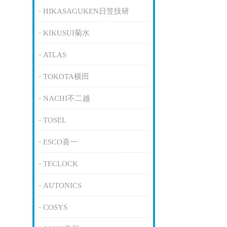
HIKASAGUKEN日笠技研
KIKUSUI菊水
ATLAS
TOKOTA横田
NACHI不二越
TOSEL
ESCO喜一
TECLOCK
AUTONICS
COSYS