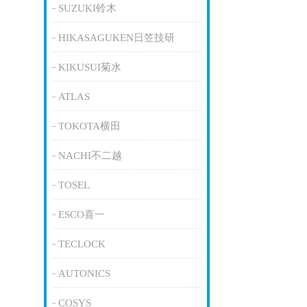
SUZUKI铃木
HIKASAGUKEN日笠技研
KIKUSUI菊水
ATLAS
TOKOTA横田
NACHI不二越
TOSEL
ESCO喜一
TECLOCK
AUTONICS
COSYS