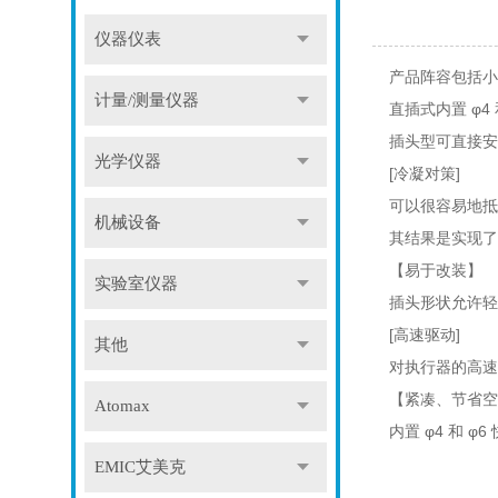
仪器仪表
产品阵容包括小
计量/测量仪器
直插式内置 φ4
插头型可直接安
光学仪器
[冷凝对策]
可以很容易地抵
机械设备
其结果是实现了
【易于改装】
实验室仪器
插头形状允许轻
[高速驱动]
其他
对执行器的高速
【紧凑、节省空
Atomax
内置 φ4 和 
EMIC艾美克