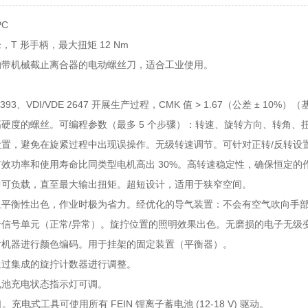
PC
，T 形手柄，最大扭矩 12 Nm
的带机械截止离合器的电动螺丝刀，适合工业使用。
5393、VDI/VDE 2647 开展生产过程，CMK 值 > 1.67（公差 ± 10%）（
硬度的螺丝。可编程参数（最多 5 个步骤）：转速、旋转方向、转角、
设置，避免在旋紧过程中出现误操作。无级转速调节。可针对正转/反转设
效功率和使用寿命比同类型电机高出 30%。高转速稳定性，确保恒定的
中可负载，直至最大输出扭矩。超短设计，适用于狭窄空间。
且平衡性出色，作业时极为省力。经优化的导气装置：不会有空气吹向手
号信号单元（正常/异常）。旋拧位置的照明效果出色。无磨损的电子无级
对机器进行颜色编码。用于挂架的固定装置（平衡器）。
通过集成的旋拧计数器进行调整。
电池充电状态指示灯可调。
t 接口。充电式工具可使用所有 FEIN 锂离子蓄电池 (12-18 V) 驱动。