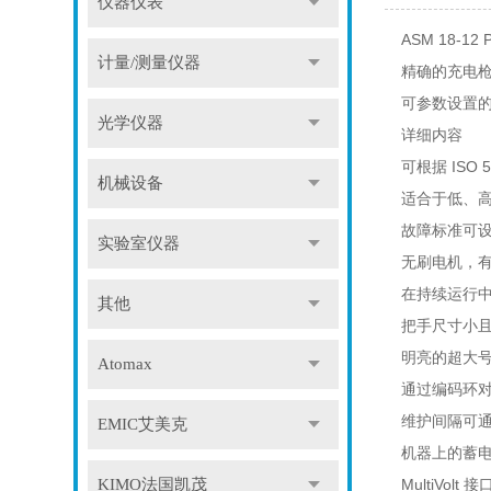
仪器仪表
ASM 18-12 
计量/测量仪器
精确的充电枪
可参数设置
光学仪器
详细内容
可根据 ISO 
机械设备
适合于低、高
故障标准可
实验室仪器
无刷电机，有
在持续运行
其他
把手尺寸小
明亮的超大
Atomax
通过编码环
维护间隔可
EMIC艾美克
机器上的蓄
KIMO法国凯茂
MultiVol