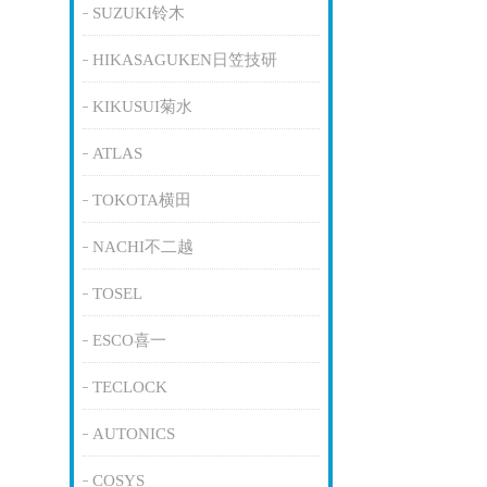
SUZUKI铃木
HIKASAGUKEN日笠技研
KIKUSUI菊水
ATLAS
TOKOTA横田
NACHI不二越
TOSEL
ESCO喜一
TECLOCK
AUTONICS
COSYS