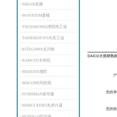
NIKON尼康
M-SYSTEM爱模
TSUDAKOMA津田驹工业
TAISEIKOGYO大生工业
KITAGAWA北川铁
DAICO大浩研
KABUTO卡布托
MASUDA增田
产
MACOME玛控美
您的单
FUSHIMAN富司曼
MARUI KEIKI丸井计器
您的姓
BUFFALO巴法洛