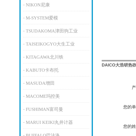
NIKON尼康
M-SYSTEM爱模
TSUDAKOMA津田驹工业
TAISEIKOGYO大生工业
KITAGAWA北川铁
DAICO大浩研
KABUTO卡布托
MASUDA增田
产
MACOME玛控美
您的单
FUSHIMAN富司曼
MARUI KEIKI丸井计器
您的姓
BUFFALO巴法洛