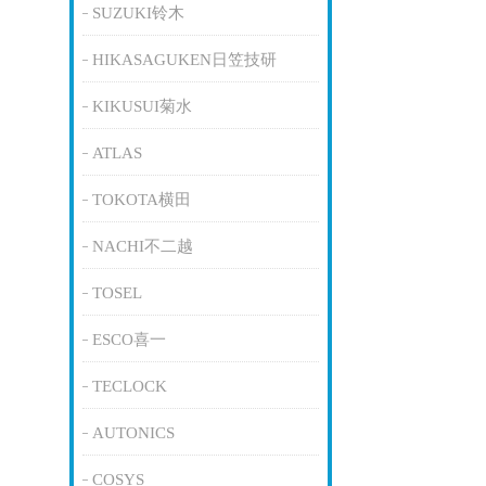
SUZUKI铃木
HIKASAGUKEN日笠技研
KIKUSUI菊水
ATLAS
TOKOTA横田
NACHI不二越
TOSEL
ESCO喜一
TECLOCK
AUTONICS
COSYS