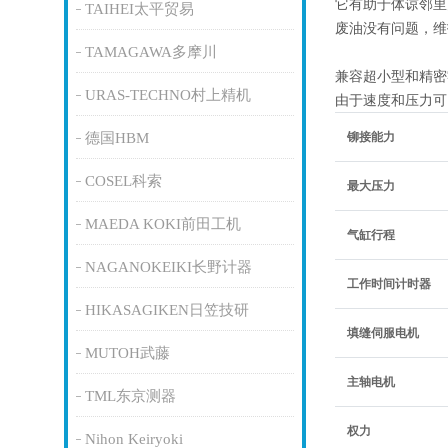
它有助于体谅邻
TAIHEI太平贸易
废油没有问题，维
TAMAGAWA多摩川
兼容超小型和精密
URAS-TECHNO村上精机
由于速度和压力可
德国HBM
铆接能力
COSEL科索
最大压力
MAEDA KOKI前田工机
气缸行程
NAGANOKEIKI长野计器
工作时间计时器
HIKASAGIKEN日笠技研
填缝伺服电机
MUTOH武藤
主轴电机
TML东京测器
权力
Nihon Keiryoki