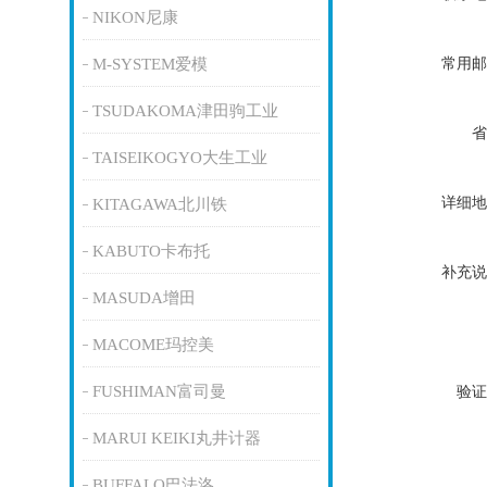
NIKON尼康
常用邮
M-SYSTEM爱模
TSUDAKOMA津田驹工业
省
TAISEIKOGYO大生工业
详细地
KITAGAWA北川铁
KABUTO卡布托
补充说
MASUDA增田
MACOME玛控美
FUSHIMAN富司曼
验证
MARUI KEIKI丸井计器
BUFFALO巴法洛