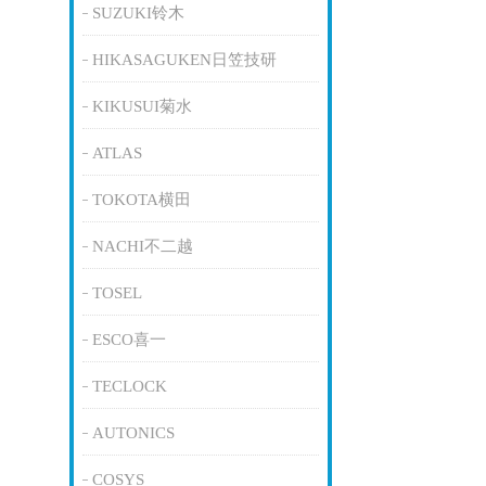
SUZUKI铃木
HIKASAGUKEN日笠技研
KIKUSUI菊水
ATLAS
TOKOTA横田
NACHI不二越
TOSEL
ESCO喜一
TECLOCK
AUTONICS
COSYS