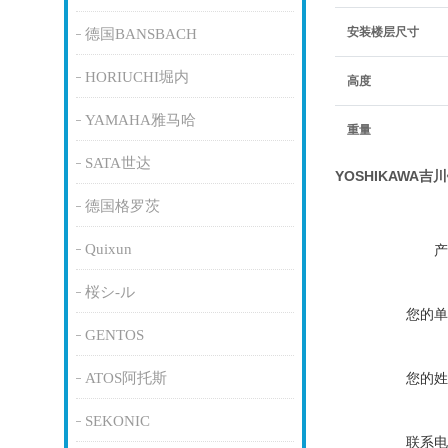
安装楼层尺寸
德国BANSBACH
HORIUCHI堀内
高度
YAMAHA雅马哈
重量
SATA世达
YOSHIKAWA
德国格罗茨
Quixun
产
桜シ-ル
您的单
GENTOS
ATOS阿托斯
您的姓
SEKONIC
联系电