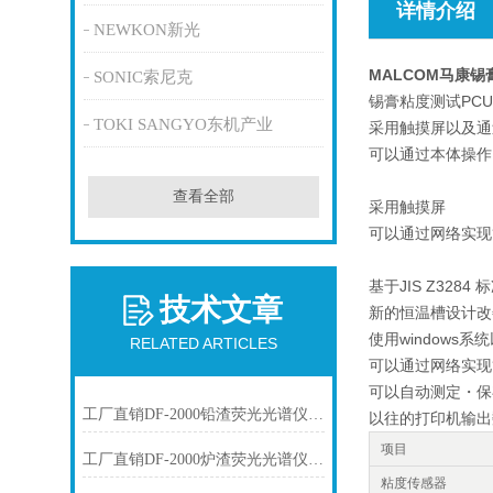
详情介绍
NEWKON新光
MALCOM马康
SONIC索尼克
锡膏粘度测试PC
TOKI SANGYO东机产业
采用触摸屏以及通
可以通过本体操作
查看全部
采用触摸屏
可以通过网络实现
基于JIS Z328
技术文章
新的恒温槽设计改
使用window
RELATED ARTICLES
可以通过网络实现
可以自动测定・保
工厂直销DF-2000铅渣荧光光谱仪技术参数
以往的打印机输出
项目
工厂直销DF-2000炉渣荧光光谱仪技术参数
粘度传感器