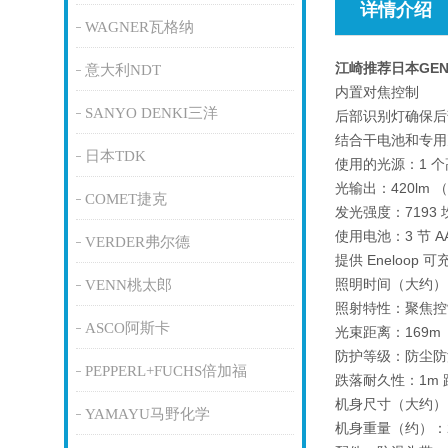
详情介绍
WAGNER瓦格纳
江崎推荐日本GE
意大利NDT
内置对焦控制
SANYO DENKI三洋
后部识别灯确保后
结合干电池和专用
日本TDK
使用的光源：1 个
光输出：420lm （Hi
COMET捷克
发光强度：7193 
使用电池：3 节 AA
VERDER弗尔德
提供 Eneloop 可充
照明时间（大约）：[
VENN桃太郎
照射特性：聚焦控
ASCO阿斯卡
光束距离：169m
防护等级：防尘防滴
PEPPERL+FUCHS倍加福
跌落耐久性：1m
机身尺寸（大约）：[头
YAMAYU马野化学
机身重量（约）：2