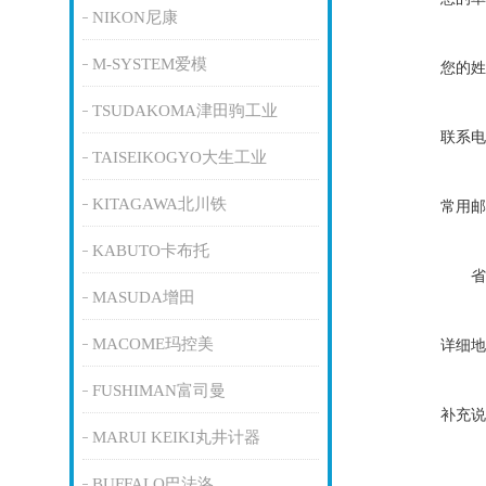
NIKON尼康
M-SYSTEM爱模
您的姓
TSUDAKOMA津田驹工业
联系电
TAISEIKOGYO大生工业
KITAGAWA北川铁
常用邮
KABUTO卡布托
省
MASUDA增田
MACOME玛控美
详细地
FUSHIMAN富司曼
补充说
MARUI KEIKI丸井计器
BUFFALO巴法洛