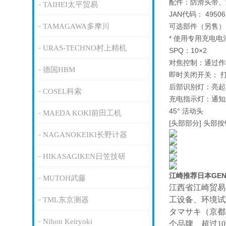
配件：防滑头带、
TAIHEI太平贸易
JAN代码： 495065
TAMAGAWA多摩川
可选部件（另售）：专
* 使用专用充电
URAS-TECHNO村上精机
SPQ：10×2
对焦控制：通过作
德国HBM
即时关闭开关： 
后部识别灯：亮起
COSEL科索
充电指示灯：通知
45° 活动头
MAEDA KOKI前田工机
[头部部分] 头部
NAGANOKEIKI长野计器
HIKASAGIKEN日笠技研
江崎推荐日本GE
MUTOH武藤
江西省江崎贸易
工设备、环境试
TML东京测器
タマサキ（京都
Nihon Keiryoki
个品牌、超过1