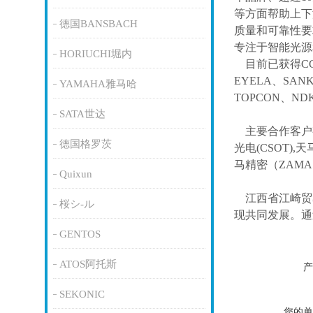
等方面帮助上下
德国BANSBACH
质量和可靠性要
专注于智能光源
HORIUCHI堀内
目前已获得
C
EYELA、SAN
YAMAHA雅马哈
TOPCON、ND
SATA世达
主要合作客户
德国格罗茨
光电(CSOT),天
马精密（ZAM
Quixun
江西省江崎贸
桜シ-ル
现共同发展。通
GENTOS
ATOS阿托斯
产
SEKONIC
您的单