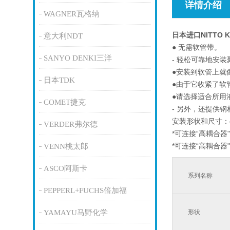
详情介绍
WAGNER瓦格纳
日本进口NITTO 
意大利NDT
● 无需软管带。
SANYO DENKI三洋
- 轻松可靠地安
●安装到软管上就
日本TDK
●由于它收紧了软
●请选择适合所用
COMET捷克
- 另外，还提供钢
安装形状和尺寸：φ
VERDER弗尔德
*可连接“高耦合器
*可连接“高耦合器
VENN桃太郎
ASCO阿斯卡
系列名称
PEPPERL+FUCHS倍加福
YAMAYU马野化学
形状