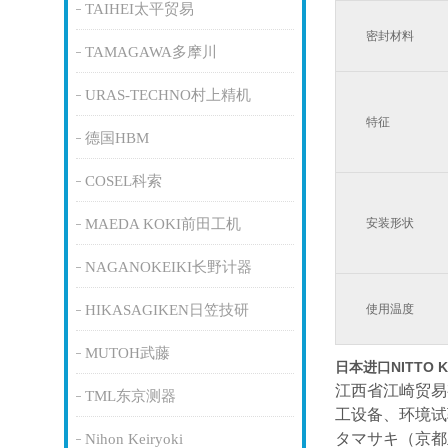
TAIHEI太平贸易
密封材料
TAMAGAWA多摩川
URAS-TECHNO村上精机
特征
德国HBM
COSEL科索
MAEDA KOKI前田工机
安装形状
NAGANOKEIKI长野计器
HIKASAGIKEN日笠技研
使用温度
MUTOH武藤
日本进口NITTO 
江西省江崎贸易
TML东京测器
工设备、环境试
タマサキ（京都
Nihon Keiryoki