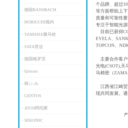
个品牌、超过1
德国BANSBACH
等方面帮助上下
质量和可靠性要
HORIUCHI堀内
专注于智能光源
目前已获得
C
YAMAHA雅马哈
EYELA、SAN
TOPCON、ND
SATA世达
德国格罗茨
主要合作客户
光电(CSOT),天
Quixun
马精密（ZAM
桜シ-ル
江西省江崎贸
现共同发展。通
GENTOS
ATOS阿托斯
产
SEKONIC