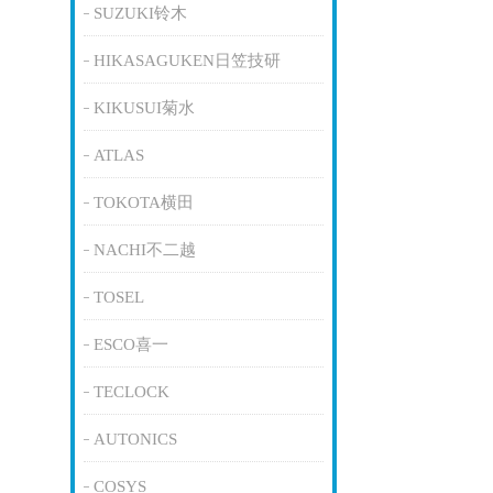
SUZUKI铃木
HIKASAGUKEN日笠技研
KIKUSUI菊水
ATLAS
TOKOTA横田
NACHI不二越
TOSEL
ESCO喜一
TECLOCK
AUTONICS
COSYS