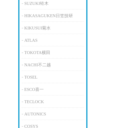
SUZUKI铃木
HIKASAGUKEN日笠技研
KIKUSUI菊水
ATLAS
TOKOTA横田
NACHI不二越
TOSEL
ESCO喜一
TECLOCK
AUTONICS
COSYS