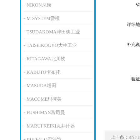
省
NIKON尼康
M-SYSTEM爱模
详细地
TSUDAKOMA津田驹工业
补充说
TAISEIKOGYO大生工业
KITAGAWA北川铁
KABUTO卡布托
验证
MASUDA增田
MACOME玛控美
FUSHIMAN富司曼
MARUI KEIKI丸井计器
上一条：
RNF
BUFFALO巴法洛