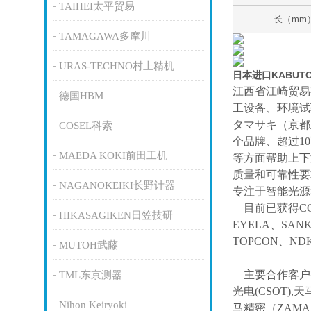
TAIHEI太平贸易
长（mm
TAMAGAWA多摩川
URAS-TECHNO村上精机
日本进口KABU
江西省江崎贸易
德国HBM
工设备、环境试
タマサキ（京都
COSEL科索
个品牌、超过1
MAEDA KOKI前田工机
等方面帮助上下
质量和可靠性要
NAGANOKEIKI长野计器
专注于智能光源
目前已获得
C
HIKASAGIKEN日笠技研
EYELA、SAN
TOPCON、ND
MUTOH武藤
主要合作客户
TML东京测器
光电(CSOT),天
Nihon Keiryoki
马精密（ZAM