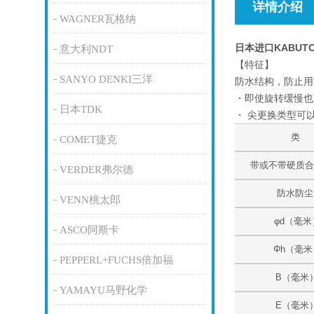
详情介绍
WAGNER瓦格纳
日本进口KABU
意大利NDT
【特征】
SANYO DENKI三洋
防水结构，防止用
・即使旋转缓慢也
日本TDK
・ 尖更换类型可
类
COMET捷克
带或不带硬质
VERDER弗尔德
防水防尘
VENN桃太郎
φd（毫米
ASCO阿斯卡
Φh（毫米
PEPPERL+FUCHS倍加福
B（毫米
YAMAYU马野化学
E（毫米