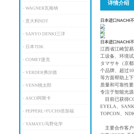
详情介绍
WAGNER瓦格纳
日本进口NACHI
意大利NDT
SANYO DENKI三洋
日本进口NACHI
日本TDK
江西省江崎贸易
工设备、环境试
COMET捷克
タマサキ（京都
个品牌、超过1
VERDER弗尔德
等方面帮助上下
质量和可靠性要
VENN桃太郎
专注于智能光源
ASCO阿斯卡
目前已获得
C
EYELA、SAN
PEPPERL+FUCHS倍加福
TOPCON、ND
YAMAYU马野化学
主要合作客户