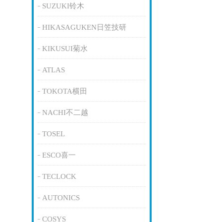
SUZUKI铃木
HIKASAGUKEN日笠技研
KIKUSUI菊水
ATLAS
TOKOTA横田
NACHI不二越
TOSEL
ESCO喜一
TECLOCK
AUTONICS
COSYS