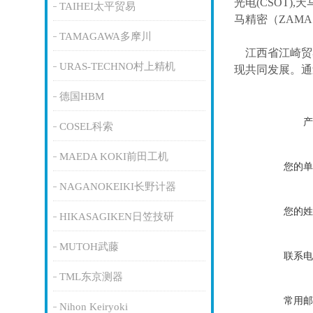
光电(CSOT),天
TAIHEI太平贸易
马精密（ZAM
TAMAGAWA多摩川
江西省江崎贸
URAS-TECHNO村上精机
现共同发展。通
德国HBM
产
COSEL科索
MAEDA KOKI前田工机
您的单
NAGANOKEIKI长野计器
您的姓
HIKASAGIKEN日笠技研
MUTOH武藤
联系电
TML东京测器
常用邮
Nihon Keiryoki