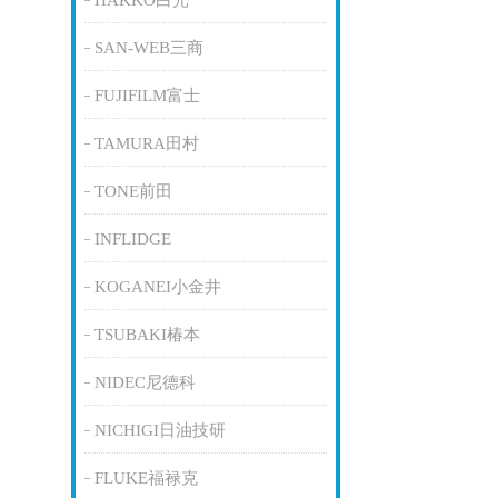
HAKKO白光
SAN-WEB三商
FUJIFILM富士
TAMURA田村
TONE前田
INFLIDGE
KOGANEI小金井
TSUBAKI椿本
NIDEC尼德科
NICHIGI日油技研
FLUKE福禄克