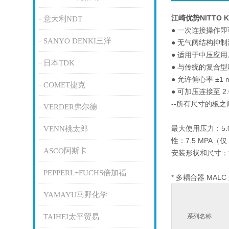
江崎优势NITTO 
意大利NDT
● 一次连接操作
SANYO DENKI三洋
● 无气阀结构抑
● 适用于中压应用
日本TDK
● 与传统的复合
● 允许偏心率 ±1 
COMET捷克
● 可加压连接至 2.
--所有尺寸的板之
VERDER弗尔德
最大使用压力：5.0 
VENN桃太郎
性：7.5 MPA（仅 
ASCO阿斯卡
安装形状和尺寸：
PEPPERL+FUCHS倍加福
* 多耦合器 MALC 
YAMAYU马野化学
TAIHEI太平贸易
系列名称