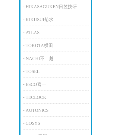
HIKASAGUKEN日笠技研
KIKUSUI菊水
ATLAS
TOKOTA横田
NACHI不二越
TOSEL
ESCO喜一
TECLOCK
AUTONICS
COSYS