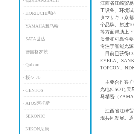
德国BANSBACH
江西省江崎贸易
工设备、环境试
HORIUCHI堀内
タマサキ（京都
个品牌、超过1
YAMAHA雅马哈
等方面帮助上下
SATA世达
质量和可靠性要
专注于智能光源
德国格罗茨
目前已获得
C
EYELA、SAN
Quixun
TOPCON、ND
桜シ-ル
主要合作客户
光电(CSOT),天
GENTOS
马精密（ZAM
ATOS阿托斯
江西省江崎贸
SEKONIC
现共同发展。通
NIKON尼康