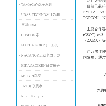
自动化设备领
TAMAGAWA多摩川
目前已获得
EYELA、SA
URAS-TECHNO村上精机
TOPCON、
德国HBM
主要合作客
(CSOT),天马
COSEL科索
（ZAMA）
MAEDA KOKI前田工机
江西省江崎
NAGANOKEIKI长野计器
同发展。通过
HIKASAGIKEN日笠技研
MUTOH武藤
TML东京测器
您的
Nihon Keiryoki
您的