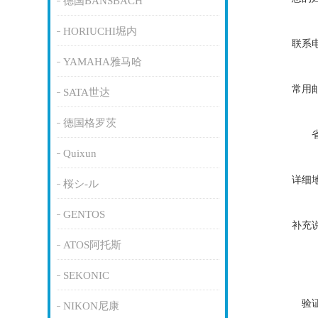
德国BANSBACH
HORIUCHI堀内
联系
YAMAHA雅马哈
常用
SATA世达
德国格罗茨
Quixun
详细
桜シ-ル
GENTOS
补充
ATOS阿托斯
SEKONIC
验
NIKON尼康