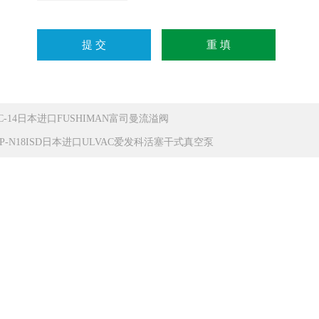
PC-14日本进口FUSHIMAN富司曼流溢阀
OP-N18ISD日本进口ULVAC爱发科活塞干式真空泵