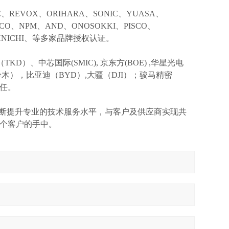
IC、REVOX、ORIHARA、SONIC、YUASA、
KCO、NPM、AND、ONOSOKKI、PISCO、
TOHNICHI、等多家品牌授权认证。
TKD）、中芯国际(SMIC),
京东方
(BOE) ,华星光电
I(铃木），比亚迪（BYD）,大疆（DJI）；骏马精密
信任。
不断提升专业的技术服务水平，与客户及供应商实现共
个客户的手中。