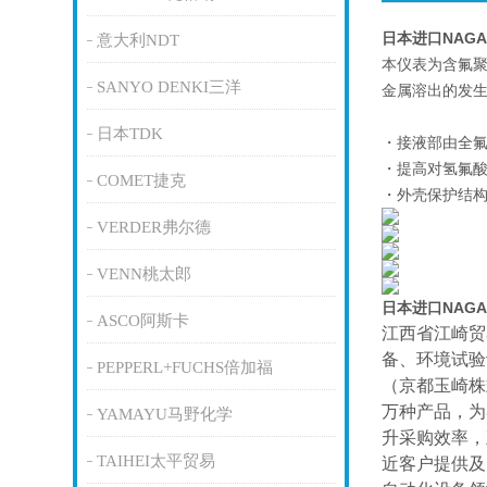
日本进口NAG
意大利NDT
本仪表为含氟聚
SANYO DENKI三洋
金属溶出的发
日本TDK
・接液部由全氟
・提高对氢氟
COMET捷克
・外壳保护结构
VERDER弗尔德
VENN桃太郎
日本进口NAG
ASCO阿斯卡
江西省江崎贸
备、环境试验
PEPPERL+FUCHS倍加福
（京都玉崎株
万种产品，为
YAMAYU马野化学
升采购效率，
TAIHEI太平贸易
近客户提供及