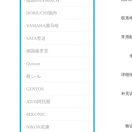
德国BANSBACH
HORIUCHI堀内
联系
YAMAHA雅马哈
常用
SATA世达
德国格罗茨
Quixun
详细
桜シ-ル
GENTOS
补充
ATOS阿托斯
SEKONIC
验
NIKON尼康