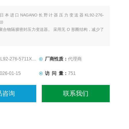
日本进口NAGANO长野计器压力变送器KL92-276-
X0
聚合物隔膜密封压力变送器。 采用无 O 形圈结构，减少了
生，使其适用于半导体制造设备领域的压力监测应用
L92-276-5711X1XXXXX0
厂商性质：
代理商
026-01-15
访 问 量：
751
品咨询
联系我们