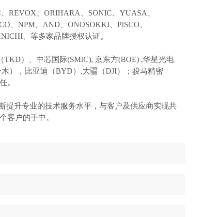
IC、REVOX、ORIHARA、SONIC、YUASA、
KCO、NPM、AND、ONOSOKKI、PISCO、
TOHNICHI、等多家品牌授权认证。
TKD）、中芯国际(SMIC),
京东方
(BOE) ,华星光电
I(铃木），比亚迪（BYD）,大疆（DJI）；骏马精密
信任。
不断提升专业的技术服务水平，与客户及供应商实现共
个客户的手中。