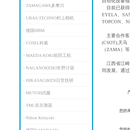
自动化设备领
TAMAGAWA多摩川
目前已获得
EYELA、SA
URAS-TECHNO村上精机
TOPCON、
德国HBM
主要合作客
(CSOT),天马
COSEL科索
（ZAMA）
MAEDA KOKI前田工机
江西省江崎
NAGANOKEIKI长野计器
同发展。通过
HIKASAGIKEN日笠技研
MUTOH武藤
TML东京测器
您的
Nihon Keiryoki
您的