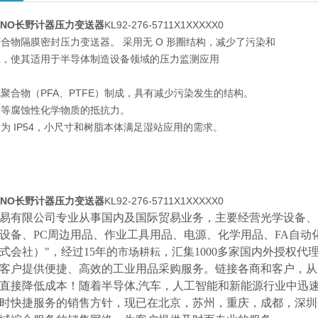
ANO长野计器压力变送器
KL92-276-5711X1XXXXX0
合物隔膜密封压力变送器。 采用无 O 形圈结构，减少了污染和
生，使其适用于半导体制造设备领域的压力监测应用
聚合物（PFA、PTFE）制成，具有减少污染发生的结构。
酸等腐蚀性化学物质的抵抗力。
为 IP54，小尺寸和树脂本体满足湿站应用的需求。
ANO长野计器压力变送器
KL92-276-5711X1XXXXX0
易有限公司专业从事国内及国际贸易业务，主要经营光学设备、
设备、
PC周边用品、作业工具用品、电源、化学用品、FA自动
式会社）"，经过15年的
，汇集
1000多家国内外授权代
市场耕耘
客户提供便捷、高效的工业用品采购服务。
链接各商和客户，从
直接降低成本！随着半导体
,汽车，人工智能和新能源行业中迅
时快捷服务的销售方针，现已在北京，苏州，重庆，成都，深圳