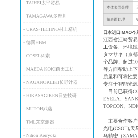
TAIHEI太平贸易
本体表面处理
TAMAGAWA多摩川
轴表面处理
URAS-TECHNO村上精机
日本进口IMAO
江西省江崎贸易
德国HBM
工设备、环境试
タマサキ（京都
COSEL科索
个品牌、超过1
MAEDA KOKI前田工机
等方面帮助上下
质量和可靠性要
NAGANOKEIKI长野计器
专注于智能光源
目前已获得
C
HIKASAGIKEN日笠技研
EYELA、SAN
TOPCON、ND
MUTOH武藤
主要合作客户
TML东京测器
光电(CSOT),天
Nihon Keiryoki
马精密（ZAM