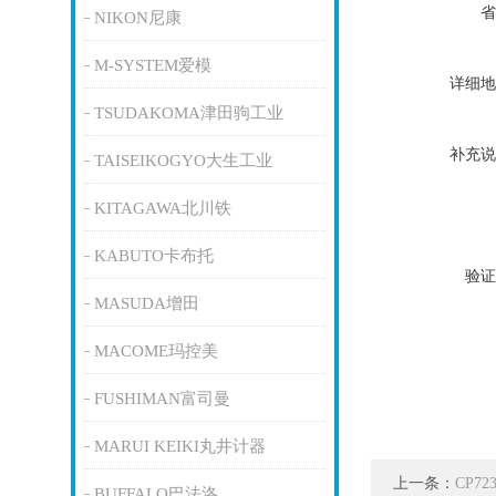
省
NIKON尼康
M-SYSTEM爱模
详细地
TSUDAKOMA津田驹工业
补充说
TAISEIKOGYO大生工业
KITAGAWA北川铁
KABUTO卡布托
验证
MASUDA增田
MACOME玛控美
FUSHIMAN富司曼
MARUI KEIKI丸井计器
上一条：
CP7
BUFFALO巴法洛