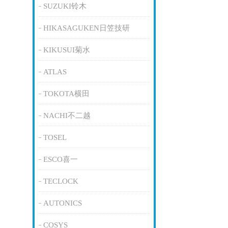
SUZUKI铃木
HIKASAGUKEN日笠技研
KIKUSUI菊水
ATLAS
TOKOTA横田
NACHI不二越
TOSEL
ESCO喜一
TECLOCK
AUTONICS
COSYS