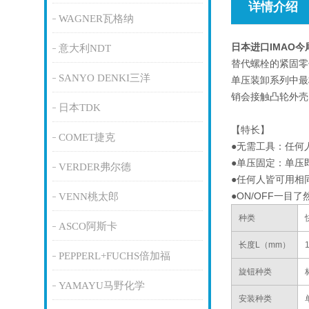
详情介绍
WAGNER瓦格纳
日本进口IMAO
意大利NDT
替代螺栓的紧固零
SANYO DENKI三洋
单压装卸系列中最
销会接触凸轮外壳
日本TDK
【特长】
COMET捷克
●无需工具：任何
●单压固定：单压
VERDER弗尔德
●任何人皆可用相
●ON/OFF一
VENN桃太郎
种类
ASCO阿斯卡
长度L（mm）
PEPPERL+FUCHS倍加福
旋钮种类
YAMAYU马野化学
安装种类