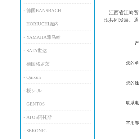
德国BANSBACH
江西省江崎贸
现共同发展。通
HORIUCHI堀内
YAMAHA雅马哈
产
SATA世达
您的单
德国格罗茨
Quixun
您的姓
桜シ-ル
联系电
GENTOS
ATOS阿托斯
常用邮
SEKONIC