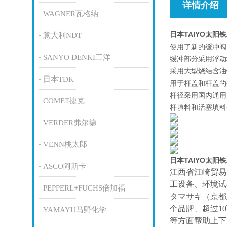
详情介绍
WAGNER瓦格纳
日本TAIYO太阳
意大利NDT
使用了新的缓冲阀
SANYO DENKI三洋
缓冲部分采用浮动
采用大型烧结含油
日本TDK
用于杆盖和杆盖的
杆径采用国内通用
COMET捷克
杆填料和活塞填料采
VERDER弗尔德
VENN桃太郎
日本TAIYO太阳
ASCO阿斯卡
江西省江崎贸易
工设备、环境试
PEPPERL+FUCHS倍加福
タマサキ（京都
个品牌、超过1
YAMAYU马野化学
等方面帮助上下