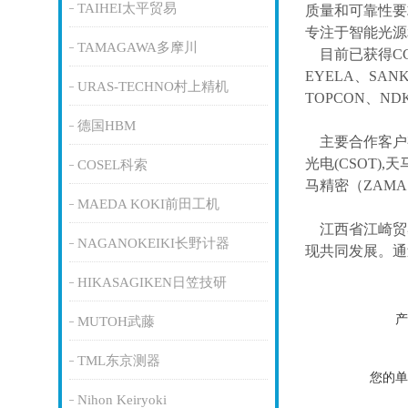
TAIHEI太平贸易
质量和可靠性要
专注于智能光源
TAMAGAWA多摩川
目前已获得
C
EYELA、SAN
URAS-TECHNO村上精机
TOPCON、ND
德国HBM
主要合作客户
光电(CSOT),天
COSEL科索
马精密（ZAM
MAEDA KOKI前田工机
江西省江崎贸
NAGANOKEIKI长野计器
现共同发展。通
HIKASAGIKEN日笠技研
产
MUTOH武藤
TML东京测器
您的单
Nihon Keiryoki