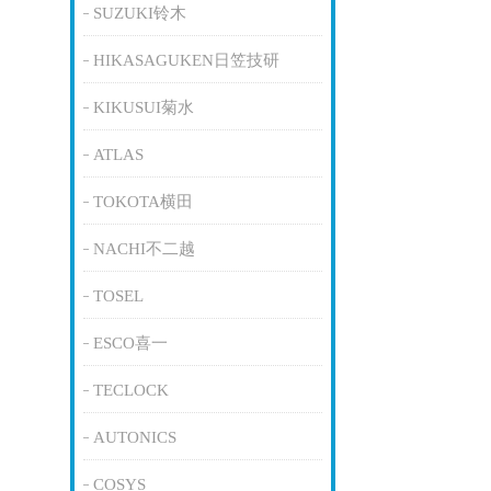
SUZUKI铃木
HIKASAGUKEN日笠技研
KIKUSUI菊水
ATLAS
TOKOTA横田
NACHI不二越
TOSEL
ESCO喜一
TECLOCK
AUTONICS
COSYS