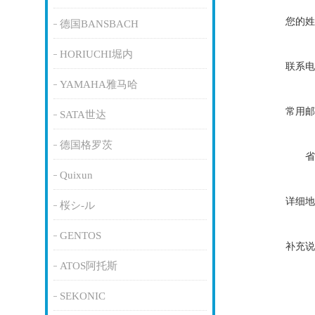
您的姓
德国BANSBACH
HORIUCHI堀内
联系电
YAMAHA雅马哈
常用邮
SATA世达
德国格罗茨
省
Quixun
详细地
桜シ-ル
GENTOS
补充说
ATOS阿托斯
SEKONIC