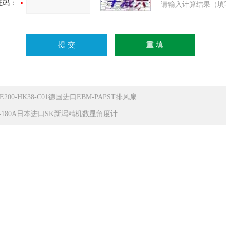
证码：
请输入计算结果（填
E200-HK38-C01德国进口EBM-PAPST排风扇
B-180A日本进口SK新泻精机数显角度计