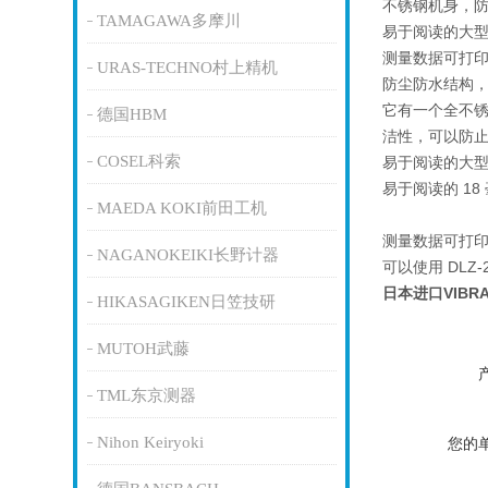
不锈钢机身，
TAMAGAWA多摩川
易于阅读的大型背
测量数据可打
URAS-TECHNO村上精机
防尘防水结构
它有一个全不锈
德国HBM
洁性，可以防止污染
COSEL科索
易于阅读的大型背
易于阅读的 1
MAEDA KOKI前田工机
测量数据可打
NAGANOKEIKI长野计器
可以使用 DLZ
日本进口VIB
HIKASAGIKEN日笠技研
MUTOH武藤
TML东京测器
Nihon Keiryoki
您的