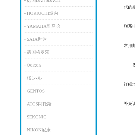
德国BANSBACH
您的
HORIUCHI堀内
YAMAHA雅马哈
联系
SATA世达
常用
德国格罗茨
Quixun
桜シ-ル
详细
GENTOS
补充
ATOS阿托斯
SEKONIC
NIKON尼康