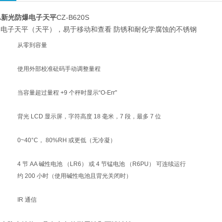
RA新光防爆电子天平
CZ-B620S
电子天平（天平），易于移动和查看 防锈和耐化学腐蚀的不锈钢
从零到容量
使用外部校准砝码手动调整量程
当容量超过量程 +9 个秤时显示“O-Err"
背光 LCD 显示屏，字符高度 18 毫米，7 段，最多 7 位
0~40°C， 80%RH 或更低（无冷凝）
4 节 AA 碱性电池 （LR6） 或 4 节锰电池 （R6PU） 可连续运行
约 200 小时（使用碱性电池且背光关闭时）
IR 通信