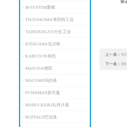
验
M-SYSTEM爱模
TSUDAKOMA津田驹工业
TAISEIKOGYO大生工业
KITAGAWA北川铁
上一条：
W2
KABUTO卡布托
下一条：
B
MASUDA增田
MACOME玛控美
FUSHIMAN富司曼
MARUI KEIKI丸井计器
BUFFALO巴法洛