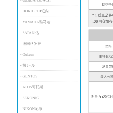
德国BANSBACH
防护等
HORIUCHI堀内
＊1 质量是
记载内容如有
YAMAHA雅马哈
SATA世达
德国格罗茨
型号
Quixun
主轴驱动
桜シ-ル
测量范
GENTOS
最大分
ATOS阿托斯
测量力 (20℃时
SEKONIC
NIKON尼康