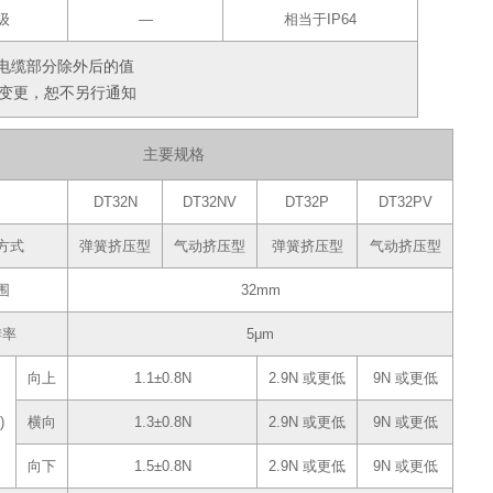
级
―
相当于IP64
将电缆部分除外后的值
变更，恕不另行通知
主要规格
DT32N
DT32NV
DT32P
DT32PV
方式
弹簧挤压型
气动挤压型
弹簧挤压型
气动挤压型
围
32mm
辨率
5μm
向上
1.1±0.8N
2.9N 或更低
9N 或更低
)
横向
1.3±0.8N
2.9N 或更低
9N 或更低
向下
1.5±0.8N
2.9N 或更低
9N 或更低