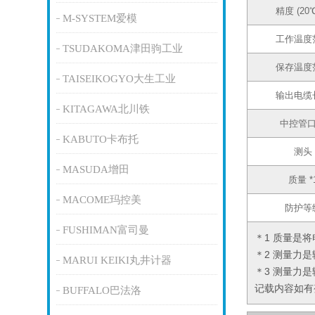
精度 (20
M-SYSTEM爱模
工作温度
TSUDAKOMA津田驹工业
保存温度
TAISEIKOGYO大生工业
输出电缆
KITAGAWA北川铁
中控管
KABUTO卡布托
测头
MASUDA增田
质量 *
MACOME玛控美
防护等
FUSHIMAN富司曼
＊1 质量是
＊2 测量力是
MARUI KEIKI丸井计器
＊3 测量力是
记载内容如有
BUFFALO巴法洛