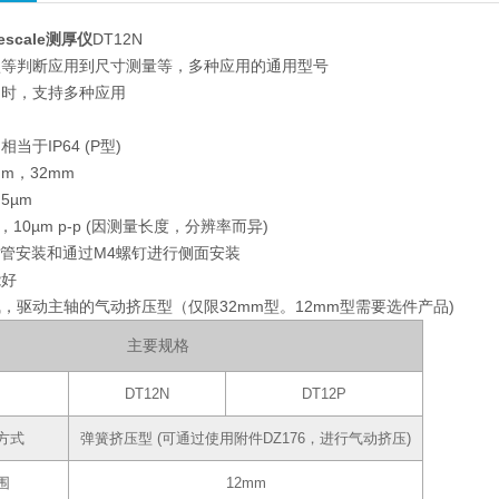
scale测厚仪
DT12N
认等判断应用到尺寸测量等，多种应用的通用型号
同时，支持多种应用
当于IP64 (P型)
m，32mm
5µm
p，10µm p-p (因测量长度，分辨率而异)
控管安装和通过M4螺钉进行侧面安装
能好
，驱动主轴的气动挤压型（仅限32mm型。12mm型需要选件产品)
主要规格
DT12N
DT12P
方式
弹簧挤压型 (可通过使用附件DZ176，进行气动挤压)
围
12mm