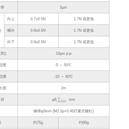
辨率
5μm
向上
0.7±0.5N
1.7N 或更低
)
横向
0.8±0.5N
1.7N 或更低
向下
0.9±0.5N
1.7N 或更低
℃时)
10µm p-p
范围
0 ～ 50℃
范围
-10 ～ 60℃
长度
2m
0
口径
φ8
mm
‒0.015
钢球φ3mm (M2.5p×0.45拧紧式螺钉)
1
约75g
约80g