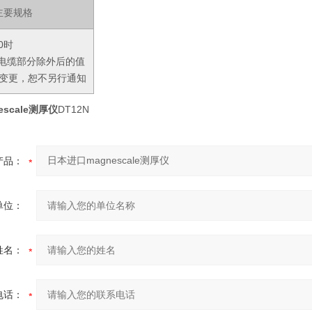
主要规格
0时
将电缆部分除外后的值
变更，恕不另行通知
scale测厚仪
DT12N
产品：
单位：
姓名：
电话：