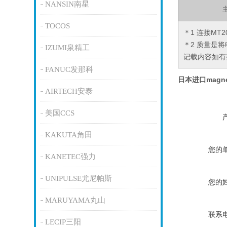
NANSIN南星
TOCOS
＊1 连接MT2
＊2 质量是
IZUMI泉精工
记载内容如有
FANUC发那科
日本进口magne
AIRTECH安泰
美国CCS
KAKUTA角田
您的
KANETEC强力
UNIPULSE尤尼帕斯
您的
MARUYAMA丸山
联系
LECIP三阳