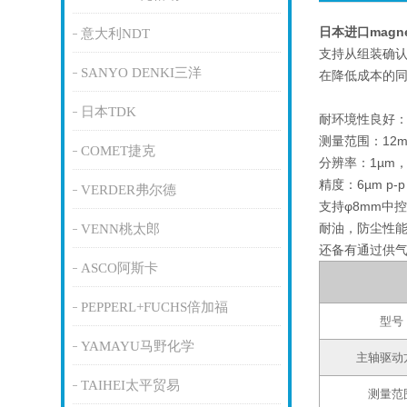
日本进口magne
意大利NDT
支持从组装确
SANYO DENKI三洋
在降低成本的
日本TDK
耐环境性良好：相
测量范围：12m
COMET捷克
分辨率：1µm，
精度：6µm p-
VERDER弗尔德
支持φ8mm中
耐油，防尘性
VENN桃太郎
还备有通过供气
ASCO阿斯卡
PEPPERL+FUCHS倍加福
型号
YAMAYU马野化学
主轴驱动
TAIHEI太平贸易
测量范