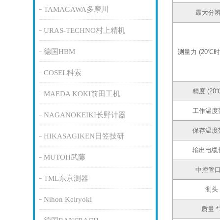
TAMAGAWA多摩川
最大分
URAS-TECHNO村上精机
德国HBM
测量力 (20℃时
COSEL科索
精度 (20
MAEDA KOKI前田工机
工作温度
NAGANOKEIKI长野计器
保存温度
HIKASAGIKEN日笠技研
输出电缆
MUTOH武藤
中控管
TML东京测器
测头
Nihon Keiryoki
质量 *