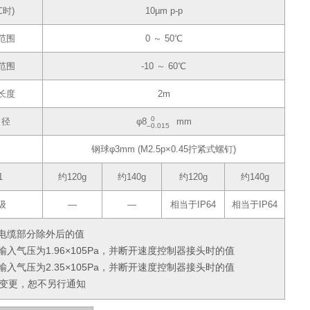
℃时)
10µm p-p
范围
0 ～ 50℃
范围
-10 ～ 60℃
长度
2m
0
口径
φ8
mm
‒0.015
钢球φ3mm (M2.5p×0.45拧紧式螺钉)
1
约120g
约140g
约120g
约140g
级
―
―
相当于IP64
相当于IP64
将电缆部分除外后的值
输入气压为1.96×105Pa，并断开速度控制器接头时的值
输入气压为2.35×105Pa，并断开速度控制器接头时的值
变更，恕不另行通知