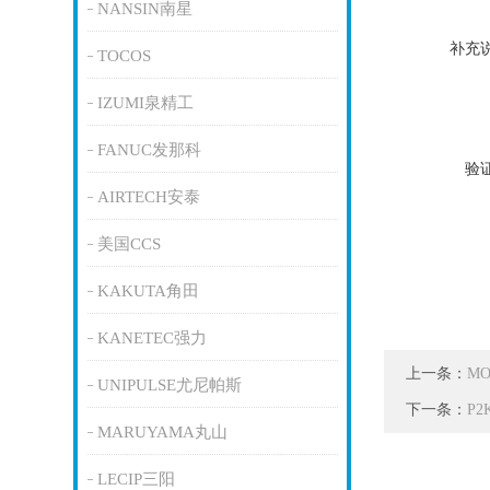
NANSIN南星
补充
TOCOS
IZUMI泉精工
FANUC发那科
验
AIRTECH安泰
美国CCS
KAKUTA角田
KANETEC强力
上一条：
M
UNIPULSE尤尼帕斯
下一条：
P2
MARUYAMA丸山
LECIP三阳