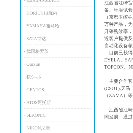
德国BANSBACH
江西省江崎贸
备、环境试验
HORIUCHI堀内
（京都玉崎株
万种产品，为
YAMAHA雅马哈
升采购效率，
近客户提供及
SATA世达
自动化设备领
德国格罗茨
目前已获得
EYELA、SA
Quixun
TOPCON、
桜シ-ル
主要合作客
(CSOT),天马
GENTOS
（ZAMA）
ATOS阿托斯
江西省江崎
SEKONIC
同发展。通过
NIKON尼康