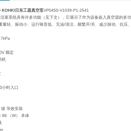
O KOHKI日东工器真空泵
VP0450-V1039-P1-2541
动活塞系统具有许多功能（见下文），它展示了作为设备嵌入真空源的多
重量轻、振动小、运行噪音低、无油/清洁、频繁开/关、减少脉动、抗压
7kPa
n
0V 额定
 功耗
定
00小时入口
4
 级 等效安装
× 88 （W） 本体
线
mm