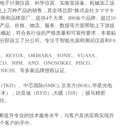
电子计测仪器、科学仪器、实验室设备、机械加工设
化上万种产品的销售，其全球总部“株式会社タマサキ
理商和品牌原厂，提供4个大类、800余个品牌、超过10
产品、价格、物流、服务、数据等方面帮助上下游提
速崛起，符合各行业的严格质量和可靠性要求，本着贴
分部设立了分公司。专注于智能光源和测试仪器和FA
IC、REVOX、ORIHARA、SONIC、YUASA、
KCO、NPM、AND、ONOSOKKI、PISCO、
TOHNICHI、等多家品牌授权认证。
TKD）、中芯国际(SMIC),
京东方
(BOE) ,华星光电
I(铃木），比亚迪（BYD）,大疆（DJI）；骏马精密
信任。
不断提升专业的技术服务水平，与客户及供应商实现共
个客户的手中。