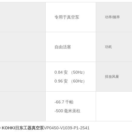
专用于真空泵
功率/频率
自由活塞
功耗
0.84
安 （50Hz）
排放风量
0.96
安 （60Hz）
-66.7
千帕
-500
毫米汞柱
O KOHKI日东工器真空泵
VP0450-V1039-P1-2541