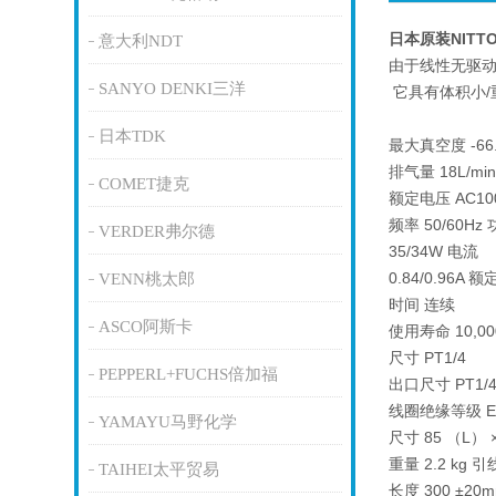
日本原装NITT
意大利NDT
由于线性无驱
SANYO DENKI三洋
它具有体积小/
日本TDK
最大真空度 -66.
排气量 18L/mi
COMET捷克
额定电压 AC10
频率 50/60Hz
VERDER弗尔德
35/34W 电流
0.84/0.96A 额
VENN桃太郎
时间 连续
ASCO阿斯卡
使用寿命 10,0
尺寸 PT1/4
PEPPERL+FUCHS倍加福
出口尺寸 PT1/
线圈绝缘等级 E
YAMAYU马野化学
尺寸 85 （L） 
重量 2.2 kg 引
TAIHEI太平贸易
长度 300 ±20