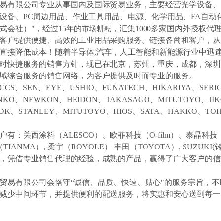
易有限公司专业从事国内及国际贸易业务，主要经营光学设备、
设备、
PC周边用品、作业工具用品、电源、化学用品、FA自动
式会社）"，经过15年的
，汇集
1000多家国内外授权代
市场耕耘
客户提供便捷、高效的工业用品采购服务。
链接各商和客户，从
直接降低成本！随着半导体
,汽车，人工智能和新能源行业中迅
时快捷服务的销售方针，现已在北京，苏州，重庆，成都，深圳
域综合服务的销售网络，为客户提供及时而专业的服务。
CCS、SEN、EYE、USHIO、FUNATECH、HIKARIYA、SER
NKO、NEWKON、HEIDON、TAKASAGO、MITUTOYO、JI
NDK、STANLEY、MITUTOYO、HIOS、SATA、HAKKO、
户有：关西涂料（
ALESCO）、欧菲科技（O-film）、泰晶科技（
（TIANMA）,
柔宇（
ROYOLE）
丰田（
TOYOTA）,
SUZUK
等，凭借专业销售代理的经验，成熟的产品，赢得了广大客户的
贸易有限公司会恪守
“诚信、品质、快速、贴心"的服务宗旨，
减少中间环节，并提供便利的配送服务，将实惠和安心送到每一