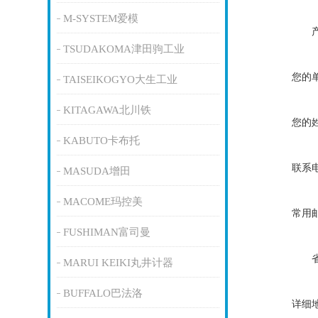
M-SYSTEM爱模
TSUDAKOMA津田驹工业
您的
TAISEIKOGYO大生工业
KITAGAWA北川铁
您的
KABUTO卡布托
联系
MASUDA增田
MACOME玛控美
常用
FUSHIMAN富司曼
MARUI KEIKI丸井计器
BUFFALO巴法洛
详细