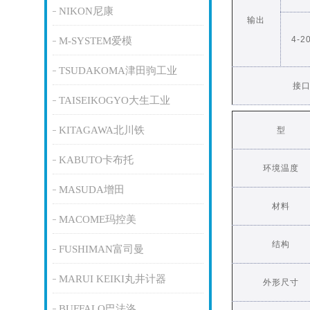
NIKON尼康
输出
4-
M-SYSTEM爱模
TSUDAKOMA津田驹工业
接
TAISEIKOGYO大生工业
KITAGAWA北川铁
型
KABUTO卡布托
环境温度
MASUDA增田
材料
MACOME玛控美
结构
FUSHIMAN富司曼
MARUI KEIKI丸井计器
外形尺寸
BUFFALO巴法洛