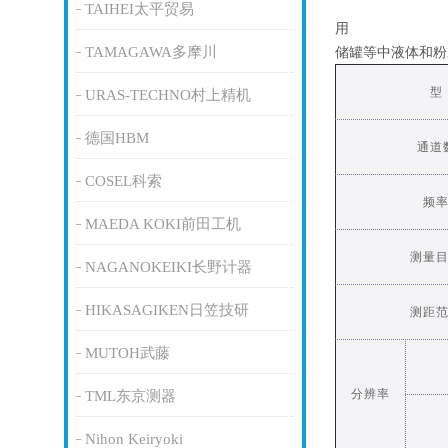
TAIHEI太平贸易
用
TAMAGAWA多摩川
储罐等中液体和粉
型
URAS-TECHNO村上精机
德国HBM
通道
COSEL科索
频
MAEDA KOKI前田工机
测量
NAGANOKEIKI长野计器
HIKASAGIKEN日笠技研
测距
MUTOH武藤
分辨率
TML东京测器
Nihon Keiryoki