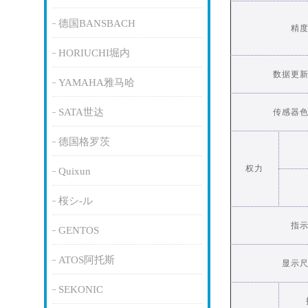
德国BANSBACH
精
HORIUCHI堀内
数据更
YAMAHA雅马哈
SATA世达
传感器
德国格罗茨
权力
Quixun
桜シ-ル
指
GENTOS
ATOS阿托斯
显示
SEKONIC