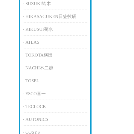
SUZUKI铃木
HIKASAGUKEN日笠技研
KIKUSUI菊水
ATLAS
TOKOTA横田
NACHI不二越
TOSEL
ESCO喜一
TECLOCK
AUTONICS
COSYS