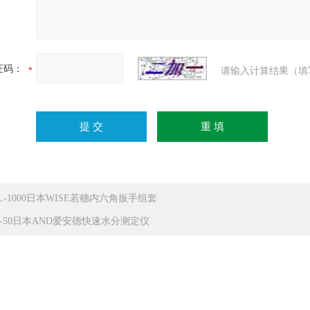
证码：
请输入计算结果（填
BL-1000日本WISE若穗内六角扳手组套
F-50日本AND爱安德快速水分测定仪