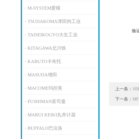
M-SYSTEM爱模
TSUDAKOMA津田驹工业
验
TAISEIKOGYO大生工业
KITAGAWA北川铁
KABUTO卡布托
MASUDA增田
MACOME玛控美
上一条：
S
下一条：
M
FUSHIMAN富司曼
MARUI KEIKI丸井计器
BUFFALO巴法洛