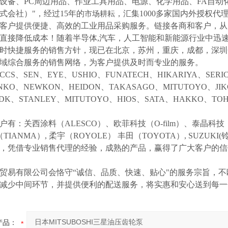
设备、
PC周边用品、作业工具用品、电源、化学用品、FA自动
式会社）"，经过15年的
，汇集
1000多家国内外授权代
市场耕耘
客户提供便捷、高效的工业用品采购服务。
链接各商和客户，从
直接降低成本！随着半导体
,汽车，人工智能和新能源行业中迅
时快捷服务的销售方针，现已在北京，苏州，重庆，成都，深圳
域综合服务的销售网络，为客户提供及时而专业的服务。
CCS、SEN、EYE、USHIO、FUNATECH、HIKARIYA、SER
NKO、NEWKON、HEIDON、TAKASAGO、MITUTOYO、JI
NDK、STANLEY、MITUTOYO、HIOS、SATA、HAKKO、
户有：关西涂料（
ALESCO）、欧菲科技（O-film）、泰晶科技（
（TIANMA）,
柔宇（
ROYOLE）
丰田（
TOYOTA）,
SUZUK
等，凭借专业销售代理的经验，成熟的产品，赢得了广大客户的
贸易有限公司会恪守
“诚信、品质、快速、贴心"的服务宗旨，
减少中间环节，并提供便利的配送服务，将实惠和安心送到每一
产品：