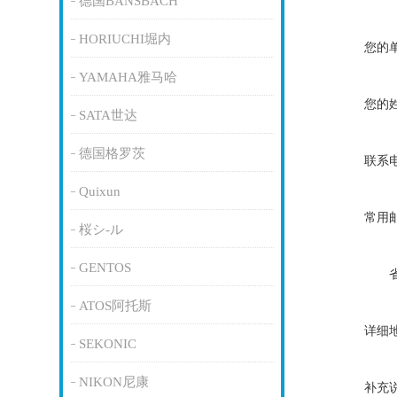
德国BANSBACH
HORIUCHI堀内
您的
YAMAHA雅马哈
您的
SATA世达
德国格罗茨
联系
Quixun
常用
桜シ-ル
GENTOS
ATOS阿托斯
详细
SEKONIC
NIKON尼康
补充