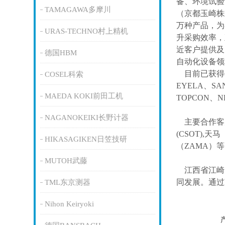
备、环境试验
TAMAGAWA多摩川
（京都玉崎株
万种产品，为
URAS-TECHNO村上精机
升采购效率，
近客户提供及
德国HBM
自动化设备领
目前已获得
COSEL科索
EYELA、SA
MAEDA KOKI前田工机
TOPCON、
NAGANOKEIKI长野计器
主要合作客
(CSOT),天马
HIKASAGIKEN日笠技研
（ZAMA）
MUTOH武藤
江西省江崎
同发展。通过
TML东京测器
Nihon Keiryoki