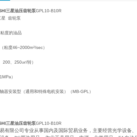
OSHI三星油压齿轮泵
GPL10-B10R
I三星 齿轮泵
高粘度的油品
粘度46~2000m²/sec）
、200、250㎤/转）
1MPa）
联轴器安装型（通用和特殊电机安装）（MB-GPL）
OSHI三星油压齿轮泵
GPL10-B10R
易有限公司专业从事国内及国际贸易业务，主要经营光学设备、