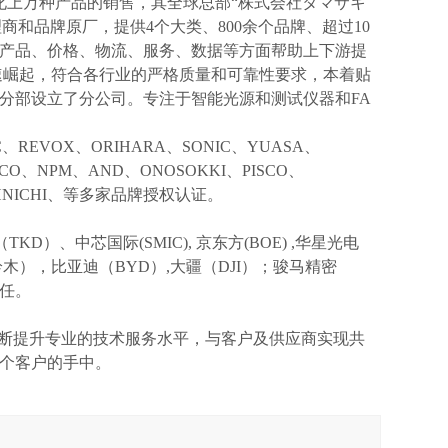
化上万种产品的销售，其全球总部“株式会社タマサキ
理商和品牌原厂，提供4个大类、800余个品牌、超过10
产品、价格、物流、服务、数据等方面帮助上下游提
速崛起，符合各行业的严格质量和可靠性要求，本着贴
分部设立了分公司。专注于智能光源和测试仪器和FA
IC、REVOX、ORIHARA、SONIC、YUASA、
KCO、NPM、AND、ONOSOKKI、PISCO、
TOHNICHI、等多家品牌授权认证。
TKD）、中芯国际(SMIC),
京东方
(BOE) ,华星光电
I(铃木），比亚迪（BYD）,大疆（DJI）；骏马精密
信任。
不断提升专业的技术服务水平，与客户及供应商实现共
个客户的手中。