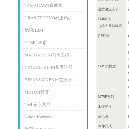
TAMAGAWA多摩川
谐波电流调节
URAS-TECHNO村上精机
EMI标准
（输入反馈噪声）
德国HBM
CE标志
COSEL科索
MAEDA KOKI前田工机
EMS抗扰度
NAGANOKEIKI长野计器
HIKASAGIKEN日笠技研
MUTOH武藤
MTBF系列
TML东京测器
工作温度
漏电流
Nihon Keiryoki
冷却方式