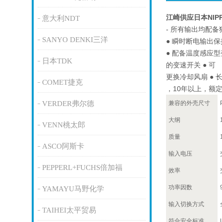
江崎供应日本NIP
意大利NDT
- 所有输出均配备
SANYO DENKI三洋
● 瞬时断电输出保
● 配备温度感应
日本TDK
的变速开关 ● 可
更换冷却风扇 ● 
COMET捷克
，10年以上，额定
VERDER弗尔德
兼容的外壳尺寸
大纲
VENN桃太郎
质量
ASCO阿斯卡
输入电压
PEPPERL+FUCHS倍加福
效率
功率因数
YAMAYU马野化学
输入切换方式
TAIHEI太平贸易
符合安全标准