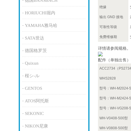
德国BANSBACH
绝缘
HORIUCHI堀内
输出 GND 接地
YAMAHA雅马哈
可靠性等级
免费维修期
SATA世达
详情请参阅规格。
德国格罗茨
配件（单独出售）
Quixun
ACC2734（PS273
桜シ-ル
WHS2828
GENTOS
型号：WH-M2024-5
型号：WH-M2424-5
ATOS阿托斯
型号：WH-VG208-5
SEKONIC
WH-V0408-500型
NIKON尼康
WH-V0808-500型