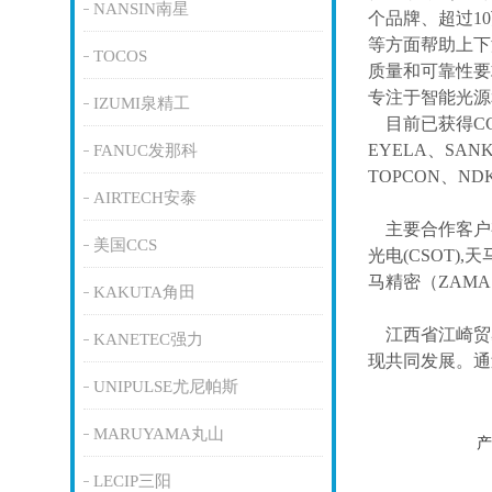
NANSIN南星
个品牌、超过1
等方面帮助上下
TOCOS
质量和可靠性要
专注于智能光源
IZUMI泉精工
目前已获得
C
EYELA、SAN
FANUC发那科
TOPCON、ND
AIRTECH安泰
主要合作客户
美国CCS
光电(CSOT),天
马精密（ZAM
KAKUTA角田
江西省江崎贸
KANETEC强力
现共同发展。通
UNIPULSE尤尼帕斯
MARUYAMA丸山
产
LECIP三阳