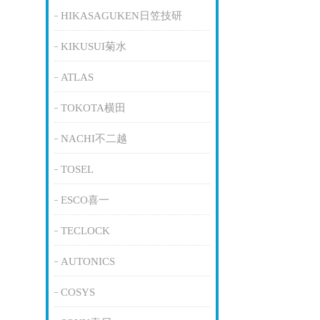
HIKASAGUKEN日笠技研
KIKUSUI菊水
ATLAS
TOKOTA横田
NACHI不二越
TOSEL
ESCO喜一
TECLOCK
AUTONICS
COSYS