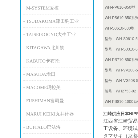
WH-PP610-850型
M-SYSTEM爱模
WH-PS610-850系
TSUDAKOMA津田驹工业
WH-S0610-500型
TAISEIKOGYO大生工业
型号：WH-S0610-50
KITAGAWA北川铁
型号：WH-S0310-5
WH-PS710-850系
KABUTO卡布托
型号：WH-VV208-5
MASUDA增田
型号：WH-VG208-5
MACOME玛控美
编号：WH2753-02
FUSHIMAN富司曼
WH-PS810-1000
江崎供应日本NIP
MARUI KEIKI丸井计器
江西省江崎贸易
BUFFALO巴法洛
工设备、环境试
タマサキ（京都