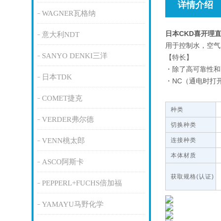
详情介绍
WAGNER瓦格纳
日本CKD喜开理
意大利NDT
用于控制水，空气
SANYO DENKI三洋
【特长】
・除了高可靠性和
日本TDK
・NC（通电时打
COMET捷克
种类
VERDER弗尔德
切换种类
VENN桃太郎
连接种类
本体材质
ASCO阿斯卡
获取规格(认证)
PEPPERL+FUCHS倍加福
YAMAYU马野化学