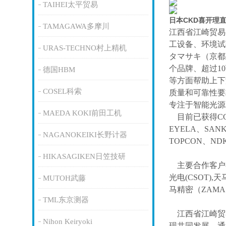
TAIHEI太平贸易
日本CKD喜开理
TAMAGAWA多摩川
江西省江崎贸易
工设备、环境试
URAS-TECHNO村上精机
タマサキ（京都
个品牌、超过1
德国HBM
等方面帮助上下
COSEL科索
质量和可靠性要
专注于智能光源
MAEDA KOKI前田工机
目前已获得
C
EYELA、SAN
NAGANOKEIKI长野计器
TOPCON、ND
HIKASAGIKEN日笠技研
主要合作客户
光电(CSOT),天
MUTOH武藤
马精密（ZAM
TML东京测器
江西省江崎贸
Nihon Keiryoki
现共同发展。通