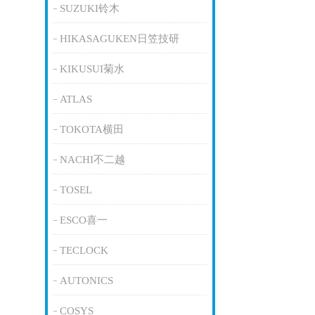
SUZUKI铃木
HIKASAGUKEN日笠技研
KIKUSUI菊水
ATLAS
TOKOTA横田
NACHI不二越
TOSEL
ESCO喜一
TECLOCK
AUTONICS
COSYS