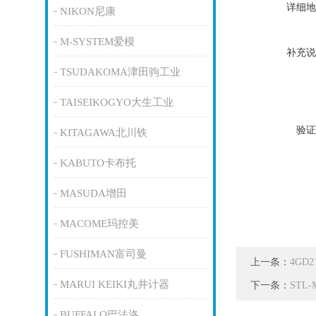
详细地
NIKON尼康
M-SYSTEM爱模
补充说
TSUDAKOMA津田驹工业
TAISEIKOGYO大生工业
验证
KITAGAWA北川铁
KABUTO卡布托
MASUDA增田
MACOME玛控美
FUSHIMAN富司曼
上一条：
4GD
MARUI KEIKI丸井计器
下一条：
STL
BUFFALO巴法洛