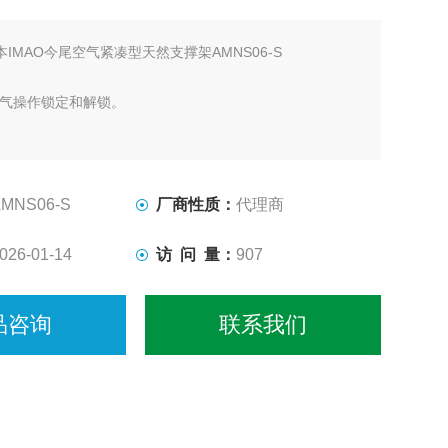
本IMAO今尾空气紧凑型天然支撑架AMNS06-S
空气操作锁定和解锁。
AMNS06-S
厂商性质：
代理商
026-01-14
访 问 量：
907
品咨询
联系我们