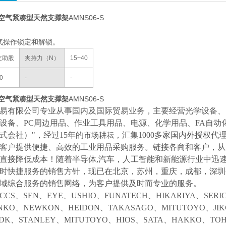
尾空气紧凑型天然支撑架
AMNS06-S
气操作锁定和解锁。
支助股
夹持力（N）
15~40
0
-
-
尾空气紧凑型天然支撑架
AMNS06-S
易有限公司专业从事国内及国际贸易业务，主要经营光学设备、
设备、
PC周边用品、作业工具用品、电源、化学用品、FA自动
式会社）"，经过15年的
，汇集
1000多家国内外授权代
市场耕耘
客户提供便捷、高效的工业用品采购服务。
链接各商和客户，从
直接降低成本！随着半导体
,汽车，人工智能和新能源行业中迅
时快捷服务的销售方针，现已在北京，苏州，重庆，成都，深圳
域综合服务的销售网络，为客户提供及时而专业的服务。
CCS、SEN、EYE、USHIO、FUNATECH、HIKARIYA、SER
NKO、NEWKON、HEIDON、TAKASAGO、MITUTOYO、JI
NDK、STANLEY、MITUTOYO、HIOS、SATA、HAKKO、