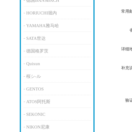
德国BANSBACH
常用
HORIUCHI堀内
YAMAHA雅马哈
SATA世达
详细
德国格罗茨
Quixun
补充
桜シ-ル
GENTOS
验
ATOS阿托斯
SEKONIC
NIKON尼康