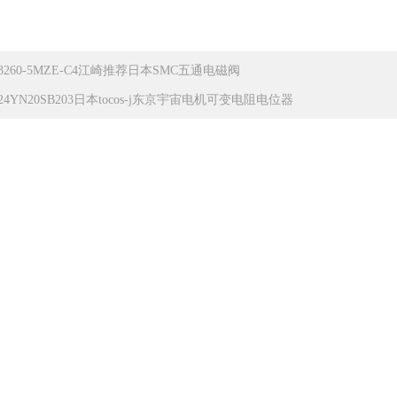
Y3260-5MZE-C4江崎推荐日本SMC五通电磁阀
24YN20SB203日本tocos-j东京宇宙电机可变电阻电位器