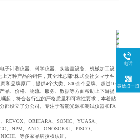
电话
电子计测仪器、科学仪器、实验室设备、机械加工设
化上万种产品的销售，其全球总部“株式会社タマサキ
理商和品牌原厂，提供4个大类、800余个品牌、超过10
微信扫一扫
产品、价格、物流、服务、数据等方面帮助上下游提
速崛起，符合各行业的严格质量和可靠性要求，本着贴
分部设立了分公司。专注于智能光源和测试仪器和FA
IC、REVOX、ORIHARA、SONIC、YUASA、
KCO、NPM、AND、ONOSOKKI、PISCO、
TOHNICHI、等多家品牌授权认证。