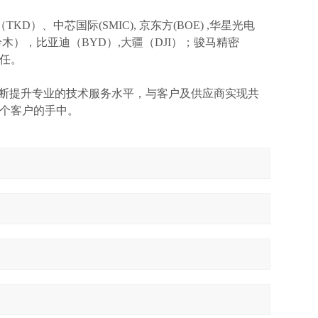
TKD）、中芯国际(SMIC),
京东方
(BOE) ,华星光电
I(铃木），比亚迪（BYD）,大疆（DJI）；骏马精密
信任。
不断提升专业的技术服务水平，与客户及供应商实现共
个客户的手中。