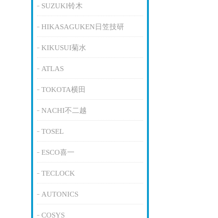
SUZUKI铃木
HIKASAGUKEN日笠技研
KIKUSUI菊水
ATLAS
TOKOTA横田
NACHI不二越
TOSEL
ESCO喜一
TECLOCK
AUTONICS
COSYS