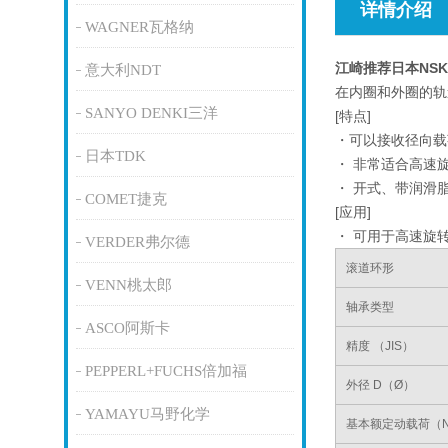
详情介绍
WAGNER瓦格纳
江崎推荐日本NS
意大利NDT
在内圈和外圈的轨
SANYO DENKI三洋
[特点]
・可以接收径向载
日本TDK
・ 非常适合高速
・ 开式、带润滑
COMET捷克
[应用]
・ 可用于高速旋
VERDER弗尔德
滚道环形
VENN桃太郎
轴承类型
ASCO阿斯卡
精度 （JIS）
PEPPERL+FUCHS倍加福
外径 D（Ø）
YAMAYU马野化学
基本额定动载荷（