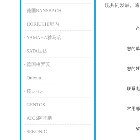
现共同发展。通
德国BANSBACH
HORIUCHI堀内
产
YAMAHA雅马哈
您的单
SATA世达
德国格罗茨
您的姓
Quixun
联系电
桜シ-ル
GENTOS
常用邮
ATOS阿托斯
省
SEKONIC