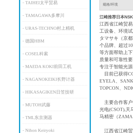
TAIHEI太平贸易
规格/环境
TAMAGAWA多摩川
江崎推荐日本NS
江西省江崎贸易
URAS-TECHNO村上精机
工设备、环境试
タマサキ（京都
德国HBM
个品牌、超过1
等方面帮助上下
COSEL科索
质量和可靠性要
MAEDA KOKI前田工机
专注于智能光源
目前已获得
C
NAGANOKEIKI长野计器
EYELA、SAN
TOPCON、ND
HIKASAGIKEN日笠技研
主要合作客户
MUTOH武藤
光电(CSOT),天
马精密（ZAM
TML东京测器
Nihon Keiryoki
江西省江崎贸