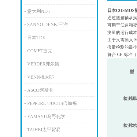
日本COSMO
意大利NDT
通过测量轴承
SANYO DENKI三洋
可用于低速和
测量的运行成
日本TDK
由于只需插入 M
痕量检测的最小分
COMET捷克
符合 CE 标准
VERDER弗尔德
型
VENN桃太郎
ASCO阿斯卡
检测原
PEPPERL+FUCHS倍加福
YAMAYU马野化学
检测对
TAIHEI太平贸易