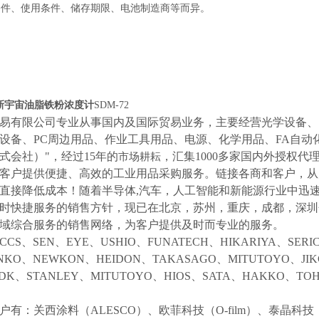
条件、使用条件、储存期限、电池制造商等而异。
S新宇宙油脂铁粉浓度计
SDM-72
易有限公司专业从事国内及国际贸易业务，主要经营光学设备、
设备、
PC周边用品、作业工具用品、电源、化学用品、FA自动
式会社）"，经过15年的
，汇集
1000多家国内外授权代
市场耕耘
客户提供便捷、高效的工业用品采购服务。
链接各商和客户，从
直接降低成本！随着半导体
,汽车，人工智能和新能源行业中迅
时快捷服务的销售方针，现已在北京，苏州，重庆，成都，深圳
域综合服务的销售网络，为客户提供及时而专业的服务。
CCS、SEN、EYE、USHIO、FUNATECH、HIKARIYA、SER
NKO、NEWKON、HEIDON、TAKASAGO、MITUTOYO、JI
NDK、STANLEY、MITUTOYO、HIOS、SATA、HAKKO、
户有：关西涂料（
ALESCO）、欧菲科技（O-film）、泰晶科技（