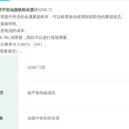
S新宇宙油脂铁粉浓度计
SDM-72
润滑脂中所含的金属磨损粉末，可以检查振动值增加前阶段的磨损状态。
变速旋转机。
本是电池的成本。
r./Ms.润滑脂，因此可以进行现场测量。
辨率为 0.001% （Wt）。
（需要规范）。
SDM-72型
理
磁平衡电磁感应
象
油脂中铁粉的浓度