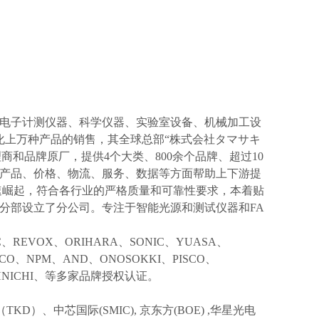
电子计测仪器、科学仪器、实验室设备、机械加工设
化上万种产品的销售，其全球总部“株式会社タマサキ
理商和品牌原厂，提供4个大类、800余个品牌、超过10
产品、价格、物流、服务、数据等方面帮助上下游提
速崛起，符合各行业的严格质量和可靠性要求，本着贴
分部设立了分公司。专注于智能光源和测试仪器和FA
IC、REVOX、ORIHARA、SONIC、YUASA、
KCO、NPM、AND、ONOSOKKI、PISCO、
TOHNICHI、等多家品牌授权认证。
TKD）、中芯国际(SMIC),
京东方
(BOE) ,华星光电