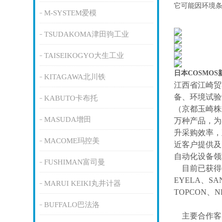
它可能因环境
M-SYSTEM爱模
TSUDAKOMA津田驹工业
TAISEIKOGYO大生工业
日本COSMO
KITAGAWA北川铁
江西省江崎贸
备、环境试验
KABUTO卡布托
（京都玉崎株
MASUDA增田
万种产品，为
升采购效率，
MACOME玛控美
近客户提供及
自动化设备领
FUSHIMAN富司曼
目前已获得
EYELA、SA
MARUI KEIKI丸井计器
TOPCON、
BUFFALO巴法洛
主要合作客