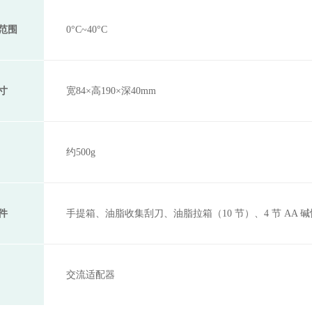
范围
0°C~40°C
寸
宽84×高190×深40mm
约500g
件
手提箱、油脂收集刮刀、油脂拉箱（10 节）、4 节 AA 
交流适配器