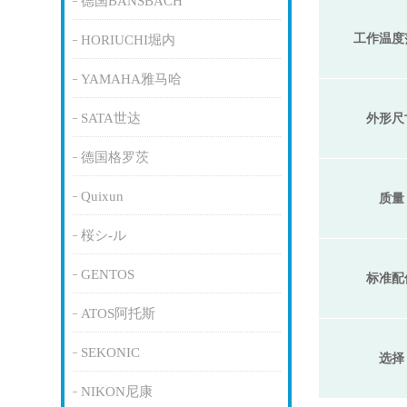
德国BANSBACH
工作温度
HORIUCHI堀内
YAMAHA雅马哈
SATA世达
外形尺
德国格罗茨
Quixun
质量
桜シ-ル
GENTOS
标准配
ATOS阿托斯
SEKONIC
选择
NIKON尼康