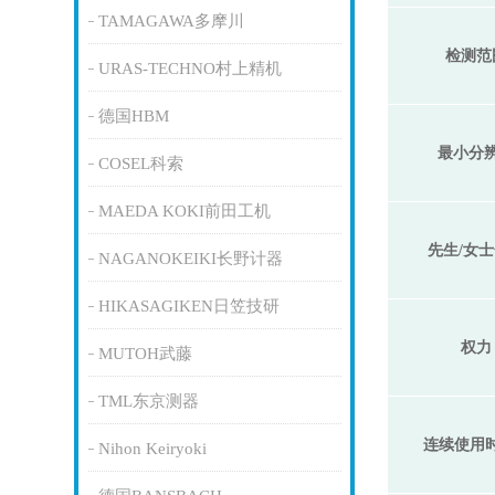
TAMAGAWA多摩川
检测范
URAS-TECHNO村上精机
德国HBM
最小分
COSEL科索
MAEDA KOKI前田工机
先生/女
NAGANOKEIKI长野计器
HIKASAGIKEN日笠技研
权力
MUTOH武藤
TML东京测器
连续使用
Nihon Keiryoki