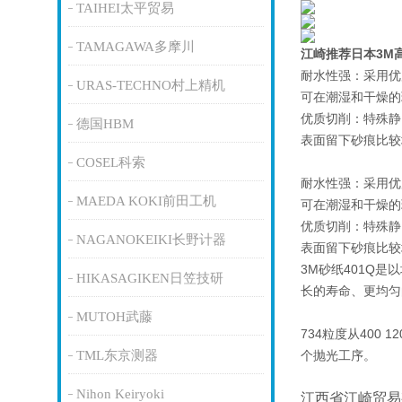
TAIHEI太平贸易
TAMAGAWA多摩川
江崎推荐日本3M
耐水性强：采用优
URAS-TECHNO村上精机
可在潮湿和干燥的
优质切削：特殊静
德国HBM
表面留下砂痕比较
COSEL科索
耐水性强：采用优
MAEDA KOKI前田工机
可在潮湿和干燥的
优质切削：特殊静
NAGANOKEIKI长野计器
表面留下砂痕比较
3M砂纸401Q
HIKASAGIKEN日笠技研
长的寿命、更均匀
MUTOH武藤
734粒度从400
TML东京测器
个抛光工序。
Nihon Keiryoki
江西省江崎贸易