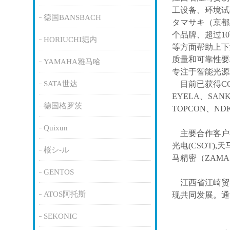
工设备、环境试
德国BANSBACH
タマサキ（京都
个品牌、超过1
HORIUCHI堀内
等方面帮助上下
质量和可靠性要
YAMAHA雅马哈
专注于智能光源
SATA世达
目前已获得
C
EYELA、SAN
德国格罗茨
TOPCON、ND
Quixun
主要合作客户
光电(CSOT),天
桜シ-ル
马精密（ZAM
GENTOS
江西省江崎贸
ATOS阿托斯
现共同发展。通
SEKONIC