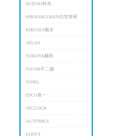
SUZUKI铃木
HIKASAGUKEN日笠技研
KIKUSUI菊水
ATLAS
TOKOTA横田
NACHI不二越
TOSEL
ESCO喜一
TECLOCK
AUTONICS
COSYS