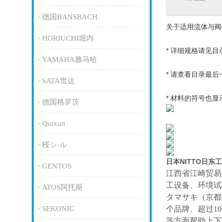
德国BANSBACH
关于适用流体与阀
HORIUCHI堀内
* 详细规格请见目
YAMAHA雅马哈
* 请查看目录最后
SATA世达
* 材料的符号也
德国格罗茨
Quixun
桜シ-ル
日本NITTO日东
GENTOS
江西省江崎贸易
工设备、环境试
ATOS阿托斯
タマサキ（京都
SEKONIC
个品牌、超过1
等方面帮助上下