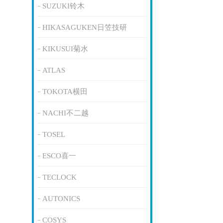
SUZUKI铃木
HIKASAGUKEN日笠技研
KIKUSUI菊水
ATLAS
TOKOTA横田
NACHI不二越
TOSEL
ESCO喜一
TECLOCK
AUTONICS
COSYS