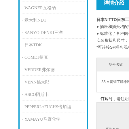
详情介绍
WAGNER瓦格纳
日本NITTO日东
意大利NDT
● 插座和插头均
SANYO DENKI三洋
● 标准化了各种
安装形状和尺寸：R
日本TDK
*可连接SP耦合器
COMET捷克
型号名称
VERDER弗尔德
VENN桃太郎
2S-A 黄铜丁腈橡
ASCO阿斯卡
订购时，请注明
PEPPERL+FUCHS倍加福
YAMAYU马野化学