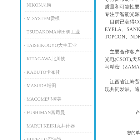
NIKON尼康
质量和可靠性要
专注于智能光源
M-SYSTEM爱模
目前已获得
C
EYELA、SAN
TSUDAKOMA津田驹工业
TOPCON、ND
TAISEIKOGYO大生工业
主要合作客户
KITAGAWA北川铁
光电(CSOT),天
马精密（ZAM
KABUTO卡布托
江西省江崎贸
MASUDA增田
现共同发展。通
MACOME玛控美
FUSHIMAN富司曼
产
MARUI KEIKI丸井计器
您的单
BUFFALO巴法洛