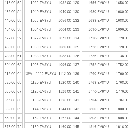
416.00
52
1032-EV8YU
1032.00
129
1656-EV8YU
1656.0
432.00
54
1040-EV8YU
1040.00
130
1680-EV8YU
1680.0
440.00
55
1056-EV8YU
1056.00
132
1688-EV8YU
1688.0
464.00
58
1064-EV8YU
1064.00
133
1696-EV8YU
1696.0
472.00
59
1072-EV8YU
1072.00
134
1720-EV8YU
1720.0
480.00
60
1080-EV8YU
1080.00
135
1728-EV8YU
1728.0
488.00
61
1088-EV8YU
1088.00
136
1736-EV8YU
1736.0
504.00
63
1096-EV8YU
1096.00
137
1752-EV8YU
1752.0
512.00
64
型号：1112-EV8YU
1112.00
139
1760-EV8YU
1760.0
520.00
65
1120-EV8YU
1120.00
140
1768-EV8YU
1768.0
536.00
67
1128-EV8YU
1128.00
141
1776-EV8YU
1776.0
544.00
68
1136-EV8YU
1136.00
142
1784-EV8YU
1784.0
552.00
69
1144-EV8YU
1144.00
143
1800-EV8YU
1800.0
560.00
70
1152-EV8YU
1152.00
144
1808-EV8YU
1808.0
576.00
72
1160-EV8YU
1160.00
145
1816-EV8YU
1816.0