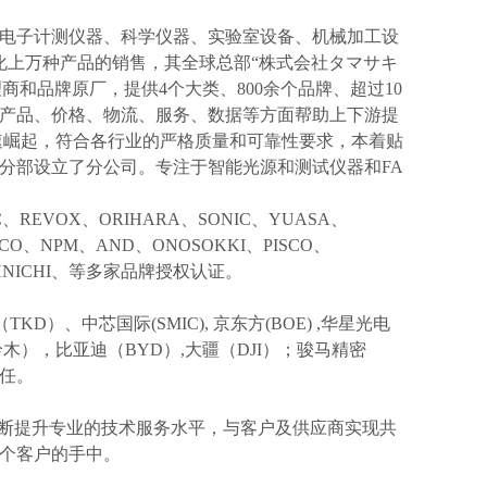
电子计测仪器、科学仪器、实验室设备、机械加工设
化上万种产品的销售，其全球总部“株式会社タマサキ
理商和品牌原厂，提供4个大类、800余个品牌、超过10
产品、价格、物流、服务、数据等方面帮助上下游提
速崛起，符合各行业的严格质量和可靠性要求，本着贴
分部设立了分公司。专注于智能光源和测试仪器和FA
IC、REVOX、ORIHARA、SONIC、YUASA、
KCO、NPM、AND、ONOSOKKI、PISCO、
TOHNICHI、等多家品牌授权认证。
TKD）、中芯国际(SMIC),
京东方
(BOE) ,华星光电
I(铃木），比亚迪（BYD）,大疆（DJI）；骏马精密
信任。
不断提升专业的技术服务水平，与客户及供应商实现共
个客户的手中。