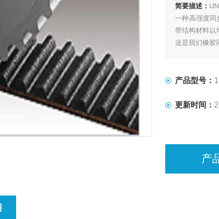
简要描述：
U
一种高强度同
带结构材料以
这是我们橡胶
产品型号：
1
更新时间：
2
产
绍