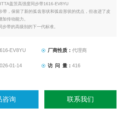
NITTA盖茨高强度同步带1616-EV8YU
步带，保留了新的弧齿形状和弧齿形状的优点，但改进了皮
增加传动能力。
同步带的高级别的下一代标准。
616-EV8YU
厂商性质：
代理商
026-01-14
访 问 量：
416
品咨询
联系我们