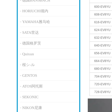
德国BANSBACH
600-EV8YU
HORIUCHI堀内
608-EV8YU
YAMAHA雅马哈
616-EV8YU
624-EV8YU
SATA世达
632-EV8YU
德国格罗茨
640-EV8YU
656-EV8YU
Quixun
664-EV8YU
桜シ-ル
680-EV8YU
GENTOS
704-EV8YU
720-EV8YU
ATOS阿托斯
728-EV8YU
SEKONIC
NIKON尼康