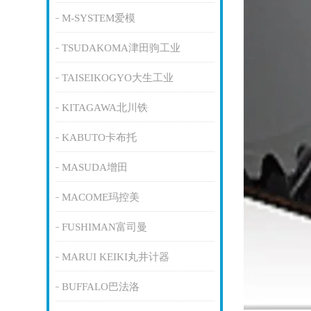
M-SYSTEM爱模
TSUDAKOMA津田驹工业
TAISEIKOGYO大生工业
KITAGAWA北川铁
KABUTO卡布托
MASUDA增田
MACOME玛控美
FUSHIMAN富司曼
MARUI KEIKI丸井计器
BUFFALO巴法洛