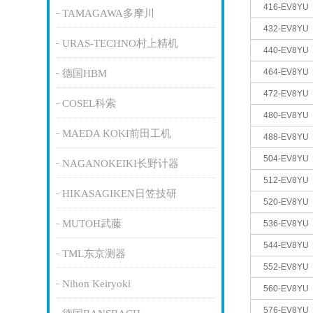
416-EV8YU
TAMAGAWA多摩川
432-EV8YU
URAS-TECHNO村上精机
440-EV8YU
464-EV8YU
德国HBM
472-EV8YU
COSEL科索
480-EV8YU
MAEDA KOKI前田工机
488-EV8YU
504-EV8YU
NAGANOKEIKI长野计器
512-EV8YU
HIKASAGIKEN日笠技研
520-EV8YU
MUTOH武藤
536-EV8YU
544-EV8YU
TML东京测器
552-EV8YU
Nihon Keiryoki
560-EV8YU
576-EV8YU