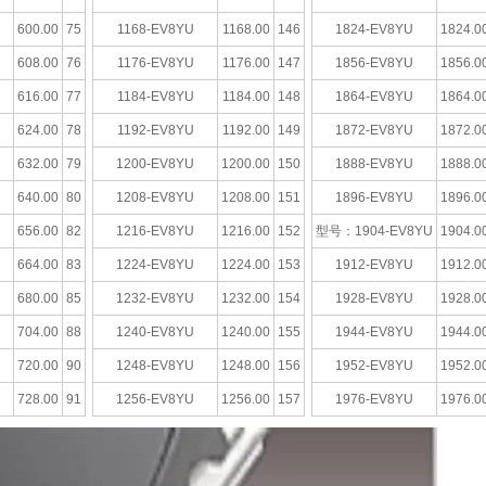
600.00
75
1168-EV8YU
1168.00
146
1824-EV8YU
1824.0
608.00
76
1176-EV8YU
1176.00
147
1856-EV8YU
1856.0
616.00
77
1184-EV8YU
1184.00
148
1864-EV8YU
1864.0
624.00
78
1192-EV8YU
1192.00
149
1872-EV8YU
1872.0
632.00
79
1200-EV8YU
1200.00
150
1888-EV8YU
1888.0
640.00
80
1208-EV8YU
1208.00
151
1896-EV8YU
1896.0
656.00
82
1216-EV8YU
1216.00
152
型号：1904-EV8YU
1904.0
664.00
83
1224-EV8YU
1224.00
153
1912-EV8YU
1912.0
680.00
85
1232-EV8YU
1232.00
154
1928-EV8YU
1928.0
704.00
88
1240-EV8YU
1240.00
155
1944-EV8YU
1944.0
720.00
90
1248-EV8YU
1248.00
156
1952-EV8YU
1952.0
728.00
91
1256-EV8YU
1256.00
157
1976-EV8YU
1976.0