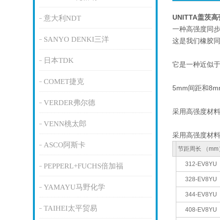
UNITTA盖茨
意大利NDT
一种高强度同
SANYO DENKI三洋
这是我们橡胶
日本TDK
它是一种近似
COMET捷克
5mm间距和8
VERDER弗尔德
采用高强度材
VENN桃太郎
采用高强度材
ASCO阿斯卡
节距周长 （mm
312-EV8YU
PEPPERL+FUCHS倍加福
328-EV8YU
YAMAYU马野化学
344-EV8YU
TAIHEI太平贸易
408-EV8YU