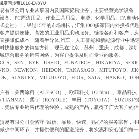
高强度同步带
1616-EV8YU
易有限公司专业从事国内及国际贸易业务，主要经营光学设备、
设备、
PC周边用品、作业工具用品、电源、化学用品、FA自动
式会社）"，经过15年的
，汇集
1000多家国内外授权代
市场耕耘
客户提供便捷、高效的工业用品采购服务。
链接各商和客户，从
直接降低成本！随着半导体
,汽车，人工智能和新能源行业中迅
时快捷服务的销售方针，现已在北京，苏州，重庆，成都，深圳
域综合服务的销售网络，为客户提供及时而专业的服务。
CCS、SEN、EYE、USHIO、FUNATECH、HIKARIYA、SER
NKO、NEWKON、HEIDON、TAKASAGO、MITUTOYO、JI
NDK、STANLEY、MITUTOYO、HIOS、SATA、HAKKO、
户有：关西涂料（
ALESCO）、欧菲科技（O-film）、泰晶科技（
（TIANMA）,
柔宇（
ROYOLE）
丰田（
TOYOTA）,
SUZUK
等，凭借专业销售代理的经验，成熟的产品，赢得了广大客户的
贸易有限公司会恪守
“诚信、品质、快速、贴心"的服务宗旨，
减少中间环节，并提供便利的配送服务，将实惠和安心送到每一