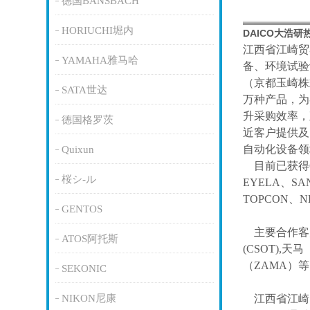
德国BANSBACH
HORIUCHI堀内
DAICO大浩
江西省江崎贸
YAMAHA雅马哈
备、环境试验
（京都玉崎株
SATA世达
万种产品，为
升采购效率，
德国格罗茨
近客户提供及
自动化设备领
Quixun
目前已获得
桜シ-ル
EYELA、SA
TOPCON、
GENTOS
主要合作客
ATOS阿托斯
(CSOT),天马
（ZAMA）
SEKONIC
NIKON尼康
江西省江崎