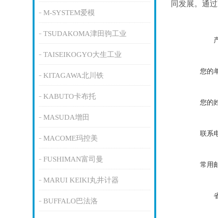
同发展。通过
M-SYSTEM爱模
TSUDAKOMA津田驹工业
TAISEIKOGYO大生工业
您的
KITAGAWA北川铁
KABUTO卡布托
您的
MASUDA增田
联系
MACOME玛控美
FUSHIMAN富司曼
常用
MARUI KEIKI丸井计器
BUFFALO巴法洛