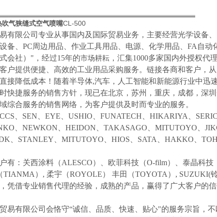
研热吹气狭缝式空气喷嘴
CL-500
易有限公司专业从事国内及国际贸易业务，主要经营光学设备、
设备、
PC周边用品、作业工具用品、电源、化学用品、FA自动
式会社）"，经过15年的
，汇集
1000多家国内外授权代
市场耕耘
客户提供便捷、高效的工业用品采购服务。
链接各商和客户，从
直接降低成本！随着半导体
,汽车，人工智能和新能源行业中迅
时快捷服务的销售方针，现已在北京，苏州，重庆，成都，深圳
域综合服务的销售网络，为客户提供及时而专业的服务。
CCS、SEN、EYE、USHIO、FUNATECH、HIKARIYA、SER
NKO、NEWKON、HEIDON、TAKASAGO、MITUTOYO、JI
NDK、STANLEY、MITUTOYO、HIOS、SATA、HAKKO、
户有：关西涂料（
ALESCO）、欧菲科技（O-film）、泰晶科技（
（TIANMA）,
柔宇（
ROYOLE）
丰田（
TOYOTA）,
SUZUK
等，凭借专业销售代理的经验，成熟的产品，赢得了广大客户的
贸易有限公司会恪守
“诚信、品质、快速、贴心"的服务宗旨，