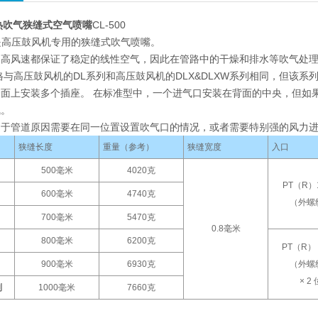
研热吹气狭缝式空气喷嘴
CL-500
列是高压鼓风机专用的狭缝式吹气喷嘴。
到高风速都保证了稳定的线性空气，因此在管路中的干燥和排水等吹气处
与高压鼓风机的DL系列和高压鼓风机的DLX&DLXW系列相同，但该系
表面上安装多个插座。 在标准型中，一个进气口安装在背面的中央，但如
气。
由于管道原因需要在同一位置设置吹气口的情况，或者需要特别强的风力
狭缝长度
重量（参考）
狭缝宽度
入口
500毫米
4020克
PT（R）1
600毫米
4740克
（外螺
700毫米
5470克
0.8毫米
800毫米
6200克
PT（R） 1
900毫米
6930克
（外螺
× 2 
列
1000毫米
7660克