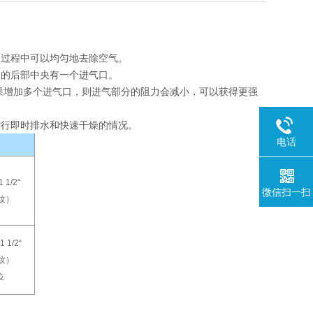
理过程中可以均匀地去除空气。
列的后部中央有一个进气口。
果增加多个进气口，则进气部分的阻力会减小，可以获得更强
进行即时排水和快速干燥的情况。
电话
 1/2“
微信扫一扫
纹）
 1/2“
纹）
位