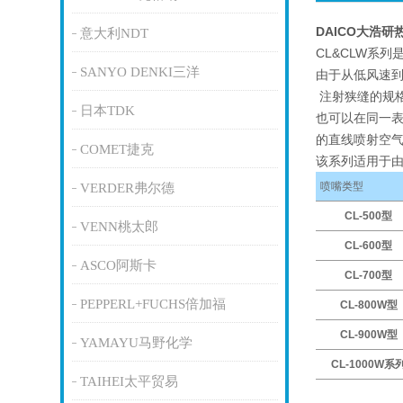
DAICO大浩
意大利NDT
CL&CLW系
SANYO DENKI三洋
由于从低风速
注射狭缝的规格
日本TDK
也可以在同一
的直线喷射空
COMET捷克
该系列适用于
喷嘴类型
VERDER弗尔德
CL-500型
VENN桃太郎
CL-600型
ASCO阿斯卡
CL-700型
PEPPERL+FUCHS倍加福
CL-800W型
CL-900W型
YAMAYU马野化学
CL-1000W系
TAIHEI太平贸易