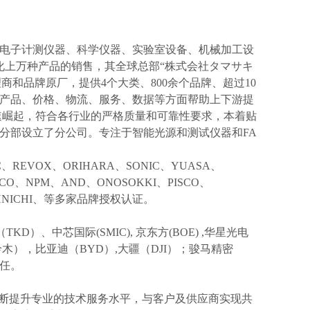
电子计测仪器、科学仪器、实验室设备、机械加工设
化上万种产品的销售，其全球总部“株式会社タマサキ
理商和品牌原厂，提供4个大类、800余个品牌、超过10
产品、价格、物流、服务、数据等方面帮助上下游提
速崛起，符合各行业的严格质量和可靠性要求，本着贴
分部设立了分公司。专注于智能光源和测试仪器和FA
IC、REVOX、ORIHARA、SONIC、YUASA、
KCO、NPM、AND、ONOSOKKI、PISCO、
TOHNICHI、等多家品牌授权认证。
TKD）、中芯国际(SMIC),
京东方
(BOE) ,华星光电
I(铃木），比亚迪（BYD）,大疆（DJI）；骏马精密
信任。
不断提升专业的技术服务水平，与客户及供应商实现共