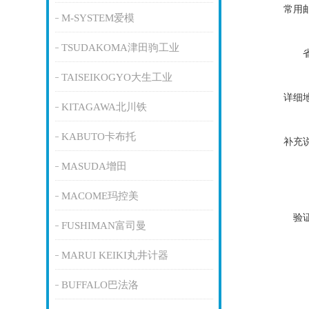
常用
M-SYSTEM爱模
TSUDAKOMA津田驹工业
TAISEIKOGYO大生工业
详细
KITAGAWA北川铁
KABUTO卡布托
补充
MASUDA增田
MACOME玛控美
验
FUSHIMAN富司曼
MARUI KEIKI丸井计器
BUFFALO巴法洛