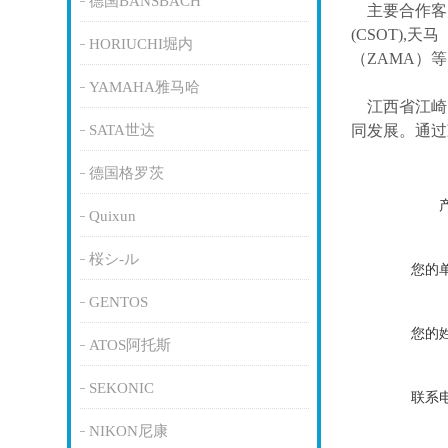
德国BANSBACH
主要合作客
(CSOT),天马
HORIUCHI堀内
（ZAMA）
YAMAHA雅马哈
江西省江崎
SATA世达
同发展。通过
德国格罗茨
Quixun
桜シ-ル
您的
GENTOS
您的
ATOS阿托斯
SEKONIC
联系
NIKON尼康