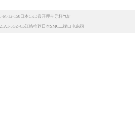
TL-M-12-150日本CKD喜开理带导杆气缸
Q21A1-5GZ-C6江崎推荐日本SMC二端口电磁阀