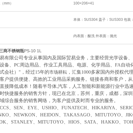
径（mm）
100×206×41
本体：SUS304 盖子：SUS303 包装
内表面：酸洗 外表面：抛光
B三商不锈钢瓶
PS-10 1L
易有限公司专业从事国内及国际贸易业务，主要经营光学设备、
设备、
PC周边用品、作业工具用品、电源、化学用品、FA自动
式会社）"，经过15年的
，汇集
1000多家国内外授权代
市场耕耘
客户提供便捷、高效的工业用品采购服务。
链接各商和客户，从
直接降低成本！随着半导体
,汽车，人工智能和新能源行业中迅
时快捷服务的销售方针，现已在北京，苏州，重庆，成都，深圳
域综合服务的销售网络，为客户提供及时而专业的服务。
CCS、SEN、EYE、USHIO、FUNATECH、HIKARIYA、SER
NKO、NEWKON、HEIDON、TAKASAGO、MITUTOYO、JI
NDK、STANLEY、MITUTOYO、HIOS、SATA、HAKKO、