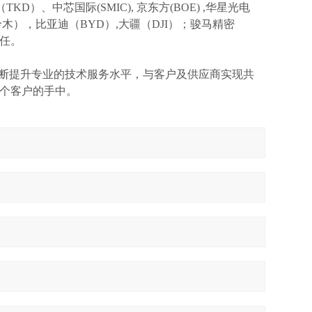
TKD）、中芯国际(SMIC),
京东方
(BOE) ,华星光电
I(铃木），比亚迪（BYD）,大疆（DJI）；骏马精密
信任。
不断提升专业的技术服务水平，与客户及供应商实现共
个客户的手中。