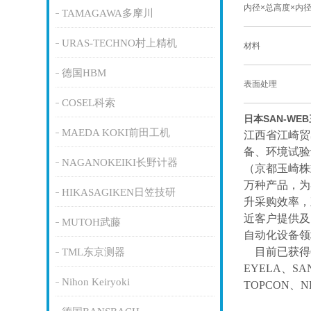
内径×总高度×内
TAMAGAWA多摩川
URAS-TECHNO村上精机
材料
德国HBM
表面处理
COSEL科索
日本SAN-WE
MAEDA KOKI前田工机
江西省江崎贸
备、环境试验
NAGANOKEIKI长野计器
（京都玉崎株
万种产品，为
HIKASAGIKEN日笠技研
升采购效率，
近客户提供及
MUTOH武藤
自动化设备领
目前已获得
TML东京测器
EYELA、SA
Nihon Keiryoki
TOPCON、