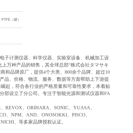
：PTFE（硬）
电子计测仪器、科学仪器、实验室设备、机械加工设
化上万种产品的销售，其全球总部“株式会社タマサキ
理商和品牌原厂，提供4个大类、800余个品牌、超过10
产品、价格、物流、服务、数据等方面帮助上下游提
速崛起，符合各行业的严格质量和可靠性要求，本着贴
分部设立了分公司。专注于智能光源和测试仪器和FA
IC、REVOX、ORIHARA、SONIC、YUASA、
KCO、NPM、AND、ONOSOKKI、PISCO、
TOHNICHI、等多家品牌授权认证。