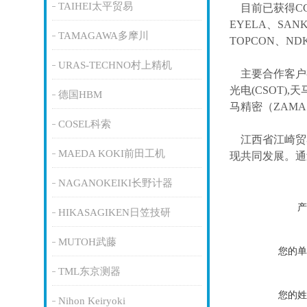
TAIHEI太平贸易
目前已获得
C
EYELA、SAN
TAMAGAWA多摩川
TOPCON、ND
URAS-TECHNO村上精机
主要合作客户
光电(CSOT),天
德国HBM
马精密（ZAM
COSEL科索
江西省江崎贸
MAEDA KOKI前田工机
现共同发展。通
NAGANOKEIKI长野计器
产
HIKASAGIKEN日笠技研
MUTOH武藤
您的单
TML东京测器
您的姓
Nihon Keiryoki