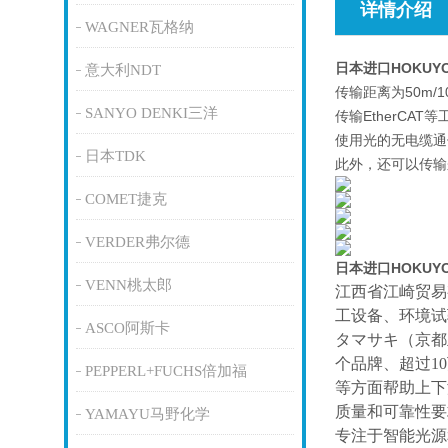
详情介绍
WAGNER瓦格纳
日本进口HOKU
意大利NDT
传输距离为50m/1
SANYO DENKI三洋
传输EtherCA
使用光的无电缆通
日本TDK
此外，还可以传输
COMET捷克
VERDER弗尔德
日本进口HOKU
VENN桃太郎
江西省江崎贸易
工设备、环境试
ASCO阿斯卡
タマサキ（京都
个品牌、超过1
PEPPERL+FUCHS倍加福
等方面帮助上下
质量和可靠性要
YAMAYU马野化学
专注于智能光源