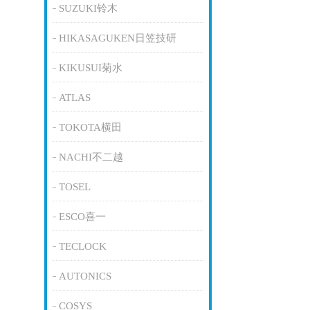
SUZUKI铃木
HIKASAGUKEN日笠技研
KIKUSUI菊水
ATLAS
TOKOTA横田
NACHI不二越
TOSEL
ESCO喜一
TECLOCK
AUTONICS
COSYS