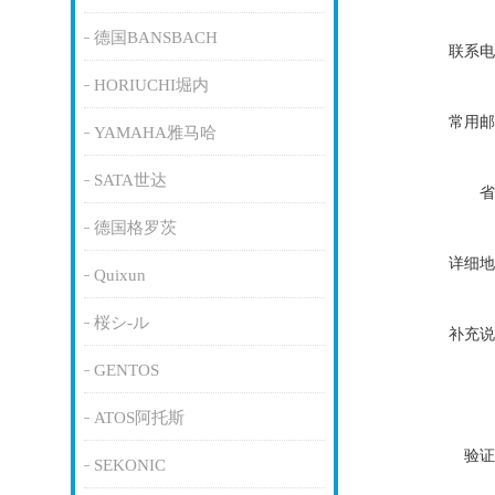
德国BANSBACH
联系电
HORIUCHI堀内
常用邮
YAMAHA雅马哈
SATA世达
省
德国格罗茨
详细地
Quixun
桜シ-ル
补充说
GENTOS
ATOS阿托斯
验证
SEKONIC