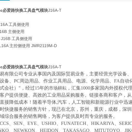
otec必爱路快换工具盘气模块
J16A-T
 J16A 工具侧使用
 J16B 主侧使用
D J16B 工具侧使用
DL16A 主控侧使用 JMR2119M-D
otec必爱路快换工具盘气模块
J16A-T
易有限公司专业从事国内及国际贸易业务，主要经营光学设备、
设备、
PC周边用品、作业工具用品、电源、化学用品、FA自动
式会社）"，经过15年的
，汇集
1000多家国内外授权代
市场耕耘
客户提供便捷、高效的工业用品采购服务。
链接各商和客户，从
直接降低成本！随着半导体
,汽车，人工智能和新能源行业中迅
时快捷服务的销售方针，现已在北京，苏州，重庆，成都，深圳
域综合服务的销售网络，为客户提供及时而专业的服务。
CCS、SEN、EYE、USHIO、FUNATECH、HIKARIYA、SER
NKO、NEWKON、HEIDON、TAKASAGO、MITUTOYO、JI