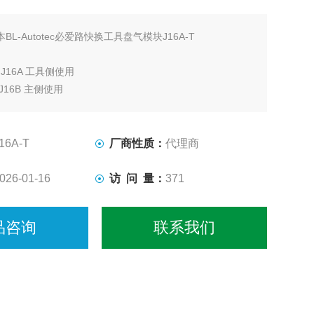
本BL-Autotec必爱路快换工具盘气模块J16A-T
用
D J16A 工具侧使用
D J16B 主侧使用
16A-T
厂商性质：
代理商
026-01-16
访 问 量：
371
品咨询
联系我们