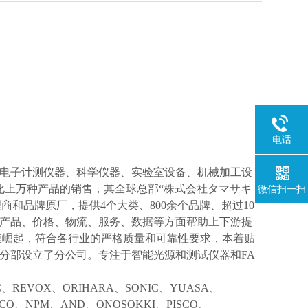
电话
电子计测仪器、科学仪器、实验室设备、机械加工设
化上万种产品的销售，其全球总部“株式会社タマサキ
微信扫一扫
理商和品牌原厂，提供4个大类、800余个品牌、超过10
产品、价格、物流、服务、数据等方面帮助上下游提
速崛起，符合各行业的严格质量和可靠性要求，本着贴
分部设立了分公司。专注于智能光源和测试仪器和FA
IC、REVOX、ORIHARA、SONIC、YUASA、
KCO、NPM、AND、ONOSOKKI、PISCO、