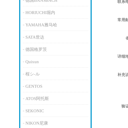
德国BANSBACH
联系
HORIUCHI堀内
常用
YAMAHA雅马哈
SATA世达
德国格罗茨
详细
Quixun
桜シ-ル
补充
GENTOS
ATOS阿托斯
验
SEKONIC
NIKON尼康