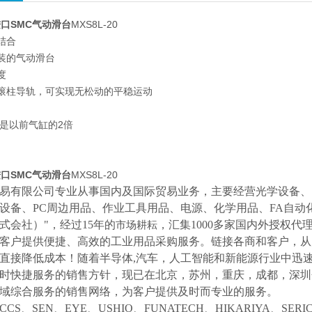
口SMC气动滑台
MXS8L-20
结合
装的气动滑台
度
滚柱导轨，可实现无松动的平稳运动
出是以前气缸的2倍
口SMC气动滑台
MXS8L-20
易有限公司专业从事国内及国际贸易业务，主要经营光学设备、
设备、
PC周边用品、作业工具用品、电源、化学用品、FA自动
式会社）"，经过15年的
，汇集
1000多家国内外授权代
市场耕耘
客户提供便捷、高效的工业用品采购服务。
链接各商和客户，从
直接降低成本！随着半导体
,汽车，人工智能和新能源行业中迅
时快捷服务的销售方针，现已在北京，苏州，重庆，成都，深圳
域综合服务的销售网络，为客户提供及时而专业的服务。
CCS、SEN、EYE、USHIO、FUNATECH、HIKARIYA、SER