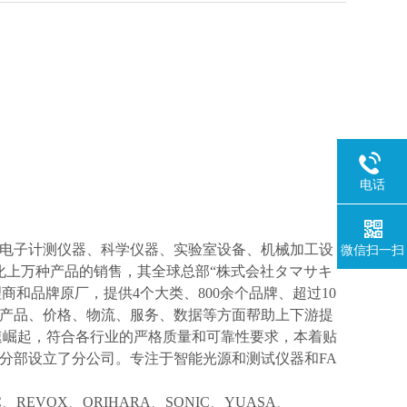
电话
电子计测仪器、科学仪器、实验室设备、机械加工设
微信扫一扫
化上万种产品的销售，其全球总部“株式会社タマサキ
理商和品牌原厂，提供4个大类、800余个品牌、超过10
产品、价格、物流、服务、数据等方面帮助上下游提
速崛起，符合各行业的严格质量和可靠性要求，本着贴
分部设立了分公司。专注于智能光源和测试仪器和FA
IC、REVOX、ORIHARA、SONIC、YUASA、