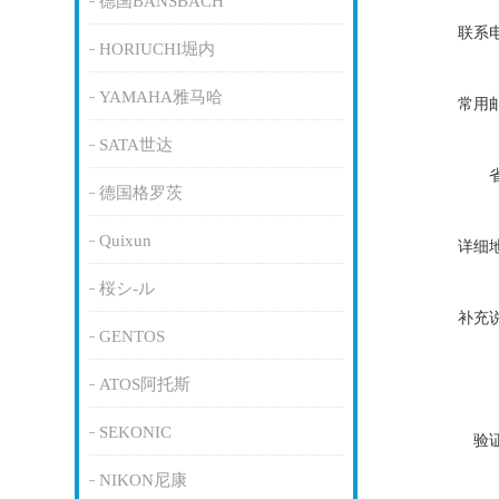
德国BANSBACH
联系
HORIUCHI堀内
YAMAHA雅马哈
常用
SATA世达
德国格罗茨
Quixun
详细
桜シ-ル
补充
GENTOS
ATOS阿托斯
SEKONIC
验
NIKON尼康