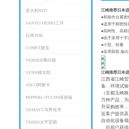
江崎推荐日本进
意大利NDT
●和操作台紧密
SANYO DENKI三洋
●适用于精密组
●高刚性、高精
日本TDK
●由于采用十字
●小型、轻量
COMET捷克
●采用双联,输
VERDER弗尔德
江崎推荐日本进
VENN桃太郎
江西省江崎贸
ASCO阿斯卡
备、环境试验
（京都玉崎株
PEPPERL+FUCHS倍加福
万种产品，为
升采购效率，
YAMAYU马野化学
近客户提供及
自动化设备领
TAIHEI太平贸易
目前已获得