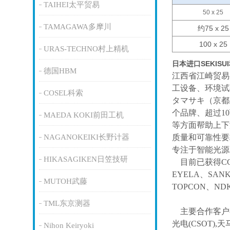
TAIHEI太平贸易
50 x 25
TAMAGAWA多摩川
约75 x 25
100 x 25
URAS-TECHNO村上精机
日本进口SEKIS
德国HBM
江西省江崎贸易
工设备、环境试
COSEL科索
タマサキ（京都
个品牌、超过1
MAEDA KOKI前田工机
等方面帮助上下
NAGANOKEIKI长野计器
质量和可靠性要
专注于智能光源
HIKASAGIKEN日笠技研
目前已获得
C
EYELA、SAN
MUTOH武藤
TOPCON、ND
TML东京测器
主要合作客户
光电(CSOT),天
Nihon Keiryoki