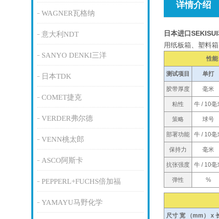
详情介绍
WAGNER瓦格纳
日本进口SEKIS
意大利NDT
用纸板箱、塑料箱
SANYO DENKI三洋
性能
测试项目
单打
日本TDK
胶带厚度
毫米
COMET捷克
粘性
牛 / 10
VERDER弗尔德
策略
球号
部署功能
牛 / 10
VENN桃太郎
保持力
毫米
ASCO阿斯卡
抗张强度
牛 / 10
弹性
%
PEPPERL+FUCHS倍加福
YAMAYU马野化学
尺寸 宽 （mm） x 