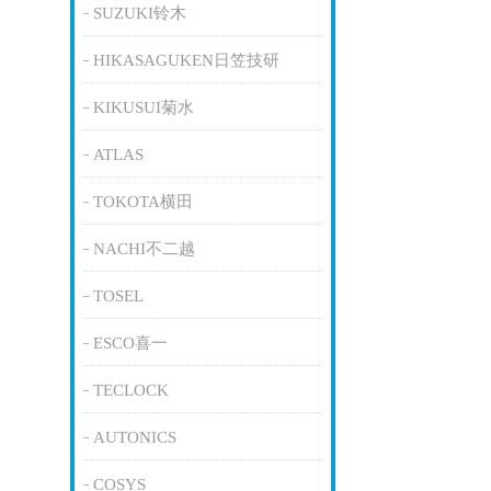
SUZUKI铃木
HIKASAGUKEN日笠技研
KIKUSUI菊水
ATLAS
TOKOTA横田
NACHI不二越
TOSEL
ESCO喜一
TECLOCK
AUTONICS
COSYS