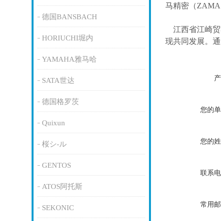
马精密（ZAM
德国BANSBACH
江西省江崎贸
HORIUCHI堀内
现共同发展。通
YAMAHA雅马哈
产
SATA世达
德国格罗茨
您的单
Quixun
您的姓
桜シ-ル
GENTOS
联系电
ATOS阿托斯
常用邮
SEKONIC