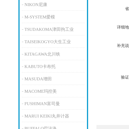
NIKON尼康
省
M-SYSTEM爱模
详细地
TSUDAKOMA津田驹工业
TAISEIKOGYO大生工业
补充说
KITAGAWA北川铁
KABUTO卡布托
验证
MASUDA增田
MACOME玛控美
FUSHIMAN富司曼
MARUI KEIKI丸井计器
BUFFALO巴法洛